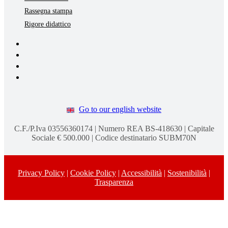
Rassegna stampa
Rigore didattico
Go to our english website
C.F./P.Iva 03556360174 | Numero REA BS-418630 | Capitale
Sociale € 500.000 | Codice destinatario SUBM70N
Privacy Policy
|
Cookie Policy
|
Accessibilità
|
Sostenibilità
|
Trasparenza