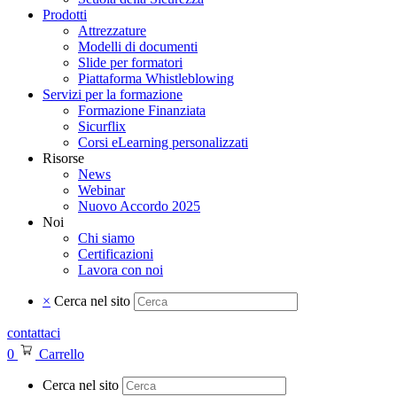
Prodotti
Attrezzature
Modelli di documenti
Slide per formatori
Piattaforma Whistleblowing
Servizi per la formazione
Formazione Finanziata
Sicurflix
Corsi eLearning personalizzati
Risorse
News
Webinar
Nuovo Accordo 2025
Noi
Chi siamo
Certificazioni
Lavora con noi
×
Cerca nel sito
contattaci
0
Carrello
Cerca nel sito