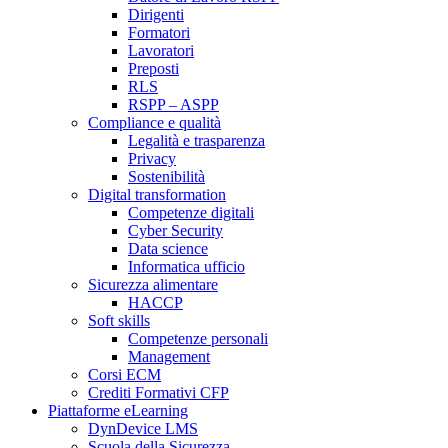
Dirigenti
Formatori
Lavoratori
Preposti
RLS
RSPP – ASPP
Compliance e qualità
Legalità e trasparenza
Privacy
Sostenibilità
Digital transformation
Competenze digitali
Cyber Security
Data science
Informatica ufficio
Sicurezza alimentare
HACCP
Soft skills
Competenze personali
Management
Corsi ECM
Crediti Formativi CFP
Piattaforme eLearning
DynDevice LMS
Scuola della Sicurezza