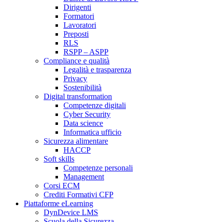
Dirigenti
Formatori
Lavoratori
Preposti
RLS
RSPP – ASPP
Compliance e qualità
Legalità e trasparenza
Privacy
Sostenibilità
Digital transformation
Competenze digitali
Cyber Security
Data science
Informatica ufficio
Sicurezza alimentare
HACCP
Soft skills
Competenze personali
Management
Corsi ECM
Crediti Formativi CFP
Piattaforme eLearning
DynDevice LMS
Scuola della Sicurezza