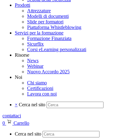
Prodotti
Attrezzature
Modelli di documenti
Slide per formatori
Piattaforma Whistleblowing
Servizi per la formazione
Formazione Finanziata
Sicurflix
Corsi eLearning personalizzati
Risorse
News
Webinar
Nuovo Accordo 2025
Noi
Chi siamo
Certificazioni
Lavora con noi
×
Cerca nel sito
contattaci
0
Carrello
Cerca nel sito