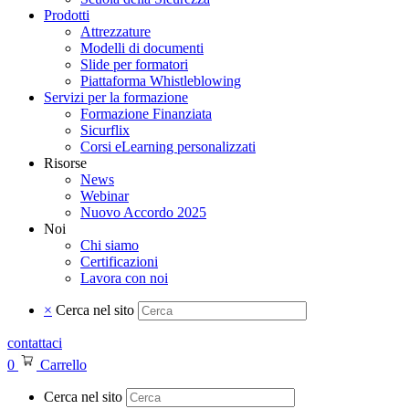
Prodotti
Attrezzature
Modelli di documenti
Slide per formatori
Piattaforma Whistleblowing
Servizi per la formazione
Formazione Finanziata
Sicurflix
Corsi eLearning personalizzati
Risorse
News
Webinar
Nuovo Accordo 2025
Noi
Chi siamo
Certificazioni
Lavora con noi
×
Cerca nel sito
contattaci
0
Carrello
Cerca nel sito