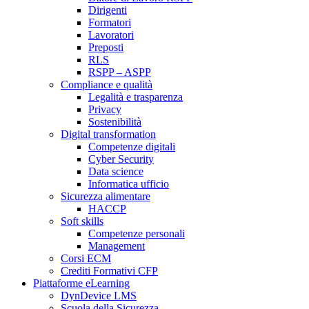
Dirigenti
Formatori
Lavoratori
Preposti
RLS
RSPP – ASPP
Compliance e qualità
Legalità e trasparenza
Privacy
Sostenibilità
Digital transformation
Competenze digitali
Cyber Security
Data science
Informatica ufficio
Sicurezza alimentare
HACCP
Soft skills
Competenze personali
Management
Corsi ECM
Crediti Formativi CFP
Piattaforme eLearning
DynDevice LMS
Scuola della Sicurezza