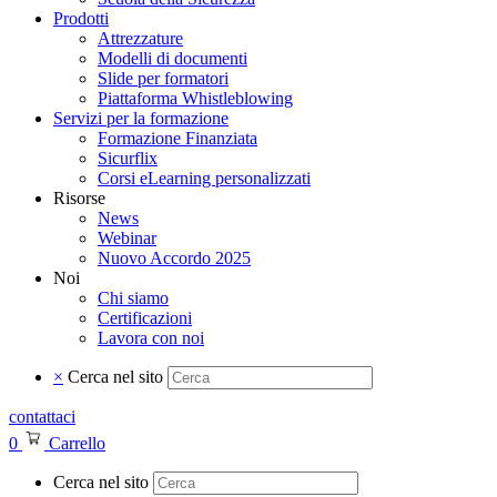
Prodotti
Attrezzature
Modelli di documenti
Slide per formatori
Piattaforma Whistleblowing
Servizi per la formazione
Formazione Finanziata
Sicurflix
Corsi eLearning personalizzati
Risorse
News
Webinar
Nuovo Accordo 2025
Noi
Chi siamo
Certificazioni
Lavora con noi
×
Cerca nel sito
contattaci
0
Carrello
Cerca nel sito