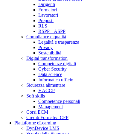
Dirigenti
Formatori
Lavoratori
Preposti
RLS
RSPP – ASPP
Compliance e qualità
Legalità e trasparenza
Privacy
Sostenibilità
Digital transformation
Competenze digitali
Cyber Security
Data science
Informatica ufficio
Sicurezza alimentare
HACCP
Soft skills
Competenze personali
Management
Corsi ECM
Crediti Formativi CFP
Piattaforme eLearning
DynDevice LMS
Scuola della Sicurezza