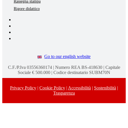
Rassegna stampa
Rigore didattico
Go to our english website
C.F./P.Iva 03556360174 | Numero REA BS-418630 | Capitale
Sociale € 500.000 | Codice destinatario SUBM70N
Privacy Policy
|
Cookie Policy
|
Accessibilità
|
Sostenibilità
|
Trasparenza