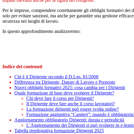
impatti rilevanti anche per la figura del Dirigente.
Per le imprese, comprendere correttamente gli obblighi formativi dei 
solo per evitare sanzioni, ma anche per garantire una gestione efficace
sicurezza nei luoghi di lavoro.
In questo approfondimento analizzeremo:
Indice dei contenuti
Chi è il Dirigente secondo il D.Lgs. 81/2008
Differenza tra Dirigente, Datore di Lavoro e Preposto
Nuovi obblighi formativi 2025: cosa cambia per i Dirigenti
Quale formazione di base deve svolgere il Dirigente?
Chi deve fare il corso per Dirigenti?
Il Dirigente deve fare anche il corso lavoratori?
La formazione dirigenti può essere svolta online?
Formazione aggiuntiva “Cantieri”: quando è obbligatoria
Aggiornamento obbligatorio Dirigenti: durata e periodicità
L’Aggiornamento dei Dirigenti si può svolgere in e-learn
Tabella riepilogativa formazione Dirigenti 2025