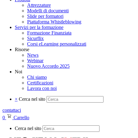
Attrezzature
Modelli di documenti
Slide per formatori
Piattaforma Whistleblowing
Servizi per la formazione
Formazione Finanziata
Sicurflix
Corsi eLearning personalizzati
Risorse
News
Webinar
Nuovo Accordo 2025
Noi
Chi siamo
Certificazioni
Lavora con noi
×
Cerca nel sito
contattaci
0
Carrello
Cerca nel sito