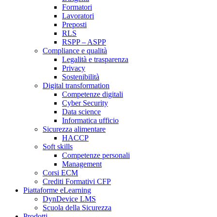
Formatori
Lavoratori
Preposti
RLS
RSPP – ASPP
Compliance e qualità
Legalità e trasparenza
Privacy
Sostenibilità
Digital transformation
Competenze digitali
Cyber Security
Data science
Informatica ufficio
Sicurezza alimentare
HACCP
Soft skills
Competenze personali
Management
Corsi ECM
Crediti Formativi CFP
Piattaforme eLearning
DynDevice LMS
Scuola della Sicurezza
Prodotti