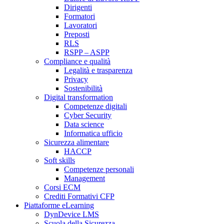
Dirigenti
Formatori
Lavoratori
Preposti
RLS
RSPP – ASPP
Compliance e qualità
Legalità e trasparenza
Privacy
Sostenibilità
Digital transformation
Competenze digitali
Cyber Security
Data science
Informatica ufficio
Sicurezza alimentare
HACCP
Soft skills
Competenze personali
Management
Corsi ECM
Crediti Formativi CFP
Piattaforme eLearning
DynDevice LMS
Scuola della Sicurezza