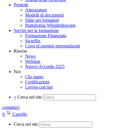
Prodotti
Attrezzature
Modelli di documenti
Slide per formatori
Piattaforma Whistleblowing
Servizi per la formazione
Formazione Finanziata
Sicurflix
Corsi eLearning personalizzati
Risorse
News
Webinar
Nuovo Accordo 2025
Noi
Chi siamo
Certificazioni
Lavora con noi
×
Cerca nel sito
contattaci
0
Carrello
Cerca nel sito