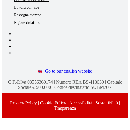
Lavora con noi
Rassegna stampa
Rigore didattico
Go to our english website
C.F./P.Iva 03556360174 | Numero REA BS-418630 | Capitale
Sociale € 500.000 | Codice destinatario SUBM70N
Privacy Policy
|
Cookie Policy
|
Accessibilità
|
Sostenibilità
|
Trasparenza