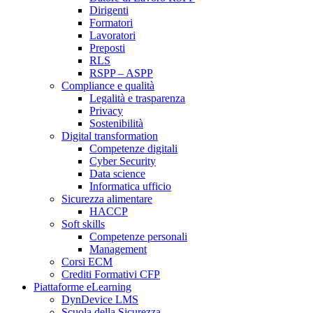
Dirigenti
Formatori
Lavoratori
Preposti
RLS
RSPP – ASPP
Compliance e qualità
Legalità e trasparenza
Privacy
Sostenibilità
Digital transformation
Competenze digitali
Cyber Security
Data science
Informatica ufficio
Sicurezza alimentare
HACCP
Soft skills
Competenze personali
Management
Corsi ECM
Crediti Formativi CFP
Piattaforme eLearning
DynDevice LMS
Scuola della Sicurezza