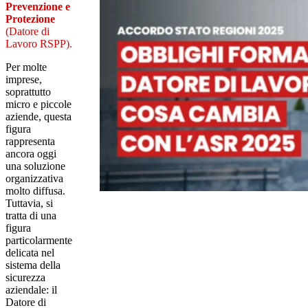
Prevenzione e
Protezione
(Datore di
Lavoro RSPP).
Per molte
imprese,
soprattutto
micro e piccole
aziende, questa
figura
rappresenta
ancora oggi
una soluzione
organizzativa
molto diffusa.
Tuttavia, si
tratta di una
figura
particolarmente
delicata nel
sistema della
sicurezza
aziendale: il
Datore di