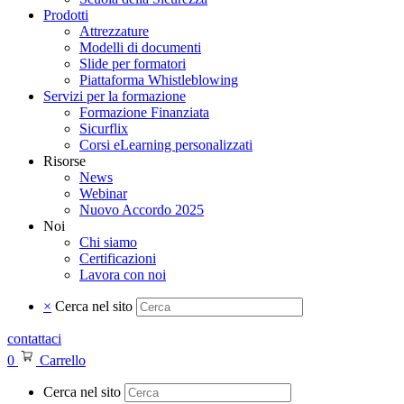
Prodotti
Attrezzature
Modelli di documenti
Slide per formatori
Piattaforma Whistleblowing
Servizi per la formazione
Formazione Finanziata
Sicurflix
Corsi eLearning personalizzati
Risorse
News
Webinar
Nuovo Accordo 2025
Noi
Chi siamo
Certificazioni
Lavora con noi
×
Cerca nel sito
contattaci
0
Carrello
Cerca nel sito