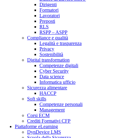
Dirigenti
Formatori
Lavoratori
Preposti
RLS
RSPP – ASPP
Compliance e qualità
Legalità e trasparenza
Privacy
Sostenibilità
Digital transformation
Competenze digitali
Cyber Security
Data science
Informatica ufficio
Sicurezza alimentare
HACCP
Soft skills
Competenze personali
Management
Corsi ECM
Crediti Formativi CFP
Piattaforme eLearning
DynDevice LMS
Scuola della Sicurezza