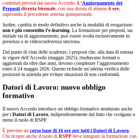
contenuti previsti dal nuovo Accordo.
L’
Aggiornamento dei
Preposti
diventa biennale
, con una durata di almeno
6 ore
,
superando il precedente sistema quinquennale.
Inoltre, cambia in modo definitivo anche la modalità di erogazione:
non è più consentito l’e-learning
. La formazione per preposti, sia
iniziale sia di aggiornamento, può essere svolta esclusivamente in
presenza o in videoconferenza sincrona.
Dal punto di vista delle scadenze, i preposti che, alla data di entrata
in vigore dell’Accordo (maggio 2025), risultavano formati o
aggiornati da oltre due anni, devono completare l’aggiornamento
entro il 24 maggio 2026. Questo richiede un’attenta verifica delle
posizioni in azienda per evitare situazioni di non conformità.
Datori di Lavoro: nuovo obbligo
formativo
Il nuovo Accordo introduce un obbligo formativo strutturato anche
per i
Datori di Lavoro
, indipendentemente dal fatto che svolgano o
meno il ruolo di RSPP.
È previsto un
corso base di 16 ore
per tutti i Datori di Lavoro
.
Chi ricopre anche il ruolo di
RSPP
deve integrare la formazione con