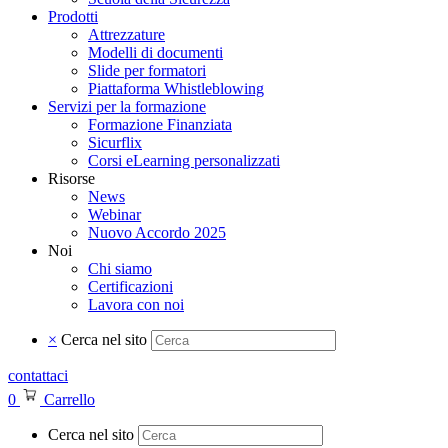
Prodotti
Attrezzature
Modelli di documenti
Slide per formatori
Piattaforma Whistleblowing
Servizi per la formazione
Formazione Finanziata
Sicurflix
Corsi eLearning personalizzati
Risorse
News
Webinar
Nuovo Accordo 2025
Noi
Chi siamo
Certificazioni
Lavora con noi
×
Cerca nel sito
contattaci
0
Carrello
Cerca nel sito