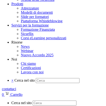
Prodotti
Attrezzature
Modelli di documenti
Slide per formatori
Piattaforma Whistleblowing
Servizi per la formazione
Formazione Finanziata
Sicurflix
Corsi eLearning personalizzati
Risorse
News
Webinar
Nuovo Accordo 2025
Noi
Chi siamo
Certificazioni
Lavora con noi
×
Cerca nel sito
contattaci
0
Carrello
Cerca nel sito