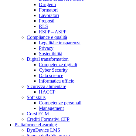
Dirigenti
Formatori
Lavoratori
Preposti
RLS
RSPP – ASPP
Compliance e qualità
Legalità e trasparenza
Privacy
Sostenibilità
Digital transformation
Competenze digitali
Cyber Security
Data science
Informatica ufficio
Sicurezza alimentare
HACCP
Soft skills
Competenze personali
Management
Corsi ECM
Crediti Formativi CFP
Piattaforme eLearning
DynDevice LMS
Scuola della Sicurezza