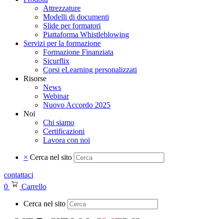
Attrezzature
Modelli di documenti
Slide per formatori
Piattaforma Whistleblowing
Servizi per la formazione
Formazione Finanziata
Sicurflix
Corsi eLearning personalizzati
Risorse
News
Webinar
Nuovo Accordo 2025
Noi
Chi siamo
Certificazioni
Lavora con noi
×
Cerca nel sito
contattaci
0
Carrello
Cerca nel sito