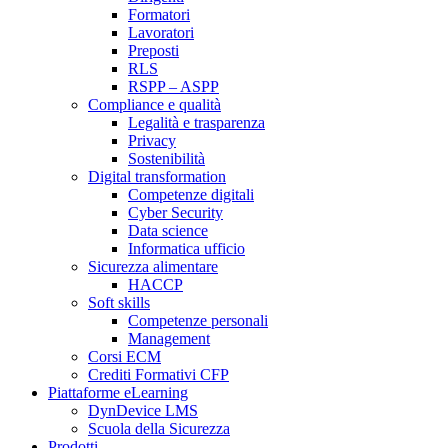
Formatori
Lavoratori
Preposti
RLS
RSPP – ASPP
Compliance e qualità
Legalità e trasparenza
Privacy
Sostenibilità
Digital transformation
Competenze digitali
Cyber Security
Data science
Informatica ufficio
Sicurezza alimentare
HACCP
Soft skills
Competenze personali
Management
Corsi ECM
Crediti Formativi CFP
Piattaforme eLearning
DynDevice LMS
Scuola della Sicurezza
Prodotti