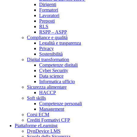
Dirigenti
Formatori
Lavoratori
Preposti
RLS
RSPP – ASPP
Compliance e qualità
Legalità e trasparenza
Privacy
Sostenibilità
Digital transformation
Competenze digitali
Cyber Security
Data science
Informatica ufficio
Sicurezza alimentare
HACCP
Soft skills
Competenze personali
Management
Corsi ECM
Crediti Formativi CFP
Piattaforme eLearning
DynDevice LMS
Scuola della Sicurezza