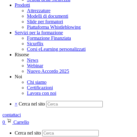
Prodotti
Attrezzature
Modelli di documenti
Slide per formatori
Piattaforma Whistleblowing
Servizi per la formazione
Formazione Finanziata
Sicurflix
Corsi eLearning personalizzati
Risorse
News
Webinar
Nuovo Accordo 2025
Noi
Chi siamo
Certificazioni
Lavora con noi
×
Cerca nel sito
contattaci
0
Carrello
Cerca nel sito