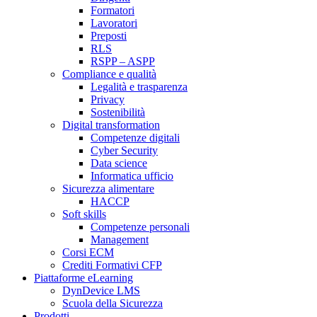
Formatori
Lavoratori
Preposti
RLS
RSPP – ASPP
Compliance e qualità
Legalità e trasparenza
Privacy
Sostenibilità
Digital transformation
Competenze digitali
Cyber Security
Data science
Informatica ufficio
Sicurezza alimentare
HACCP
Soft skills
Competenze personali
Management
Corsi ECM
Crediti Formativi CFP
Piattaforme eLearning
DynDevice LMS
Scuola della Sicurezza
Prodotti