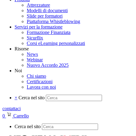
Attrezzature
Modelli di documenti
Slide per formatori
Piattaforma Whistleblowing
Servizi per la formazione
Formazione Finanziata
Sicurflix
Corsi eLearning personalizzati
Risorse
News
Webinar
Nuovo Accordo 2025
Noi
Chi siamo
Certificazioni
Lavora con noi
×
Cerca nel sito
contattaci
0
Carrello
Cerca nel sito