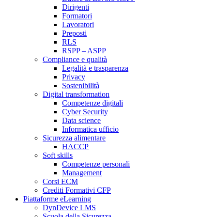
Dirigenti
Formatori
Lavoratori
Preposti
RLS
RSPP – ASPP
Compliance e qualità
Legalità e trasparenza
Privacy
Sostenibilità
Digital transformation
Competenze digitali
Cyber Security
Data science
Informatica ufficio
Sicurezza alimentare
HACCP
Soft skills
Competenze personali
Management
Corsi ECM
Crediti Formativi CFP
Piattaforme eLearning
DynDevice LMS
Scuola della Sicurezza