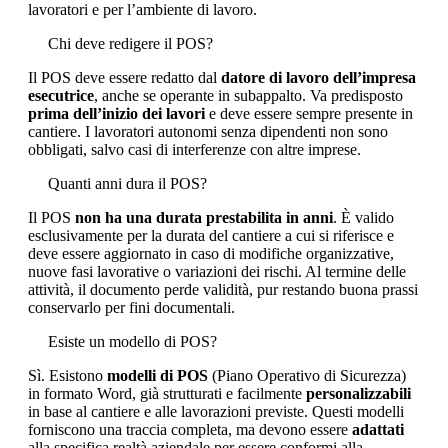
lavoratori e per l’ambiente di lavoro.
Chi deve redigere il POS?
Il POS deve essere redatto dal
datore di lavoro dell’impresa
esecutrice
, anche se operante in subappalto. Va predisposto
prima dell’inizio dei lavori
e deve essere sempre presente in
cantiere. I lavoratori autonomi senza dipendenti non sono
obbligati, salvo casi di interferenze con altre imprese.
Quanti anni dura il POS?
Il POS
non ha una durata prestabilita in anni
. È valido
esclusivamente per la durata del cantiere a cui si riferisce e
deve essere aggiornato in caso di modifiche organizzative,
nuove fasi lavorative o variazioni dei rischi. Al termine delle
attività, il documento perde validità, pur restando buona prassi
conservarlo per fini documentali.
Esiste un modello di POS?
Sì. Esistono
modelli di POS
(Piano Operativo di Sicurezza)
in formato Word, già strutturati e facilmente
personalizzabili
in base al cantiere e alle lavorazioni previste. Questi modelli
forniscono una traccia completa, ma devono essere
adattati
alla specifica realtà aziendale per essere conformi alla