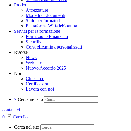
Prodotti
Attrezzature
Modelli di documenti
Slide per formatori
Piattaforma Whistleblowing
Servizi per la formazione
Formazione Finanziata
Sicurflix
Corsi eLearning personalizzati
Risorse
News
Webinar
Nuovo Accordo 2025
Noi
Chi siamo
Certificazioni
Lavora con noi
×
Cerca nel sito
contattaci
0
Carrello
Cerca nel sito