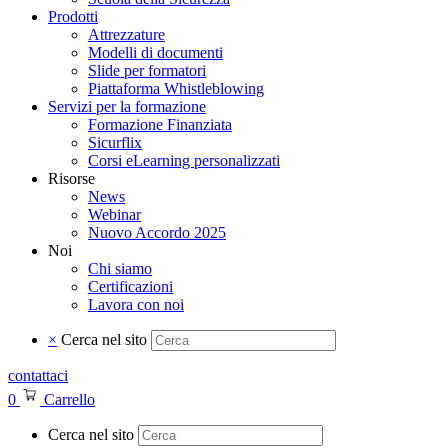
Prodotti
Attrezzature
Modelli di documenti
Slide per formatori
Piattaforma Whistleblowing
Servizi per la formazione
Formazione Finanziata
Sicurflix
Corsi eLearning personalizzati
Risorse
News
Webinar
Nuovo Accordo 2025
Noi
Chi siamo
Certificazioni
Lavora con noi
×
Cerca nel sito
contattaci
0
Carrello
Cerca nel sito