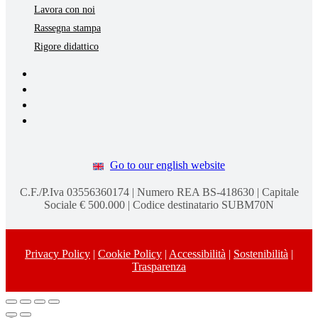
Lavora con noi
Rassegna stampa
Rigore didattico
Go to our english website
C.F./P.Iva 03556360174 | Numero REA BS-418630 | Capitale
Sociale € 500.000 | Codice destinatario SUBM70N
Privacy Policy
|
Cookie Policy
|
Accessibilità
|
Sostenibilità
|
Trasparenza