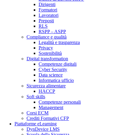
Dirigenti
Formatori
Lavoratori
Preposti
RLS
RSPP – ASPP
Compliance e qualità
Legalità e trasparenza
Privacy
Sostenibilità
Digital transformation
Competenze digitali
Cyber Security
Data science
Informatica ufficio
Sicurezza alimentare
HACCP
Soft skills
Competenze personali
Management
Corsi ECM
Crediti Formativi CFP
Piattaforme eLearning
DynDevice LMS
Scuola della Sicurezza