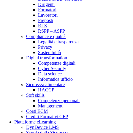
Dirigenti
Formatori
Lavoratori
Preposti
RLS
RSPP – ASPP
Compliance e qualità
Legalità e trasparenza
Privacy
Sostenibilità
Digital transformation
Competenze digitali
Cyber Security
Data science
Informatica ufficio
Sicurezza alimentare
HACCP
Soft skills
Competenze personali
Management
Corsi ECM
Crediti Formativi CFP
Piattaforme eLearning
DynDevice LMS
Scuola della Sicurezza