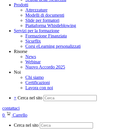
Prodotti
Attrezzature
Modelli di documenti
Slide per formatori
Piattaforma Whistleblowing
Servizi per la formazione
Formazione Finanziata
Sicurflix
Corsi eLearning personalizzati
Risorse
News
Webinar
Nuovo Accordo 2025
Noi
Chi siamo
Certificazioni
Lavora con noi
×
Cerca nel sito
contattaci
0
Carrello
Cerca nel sito