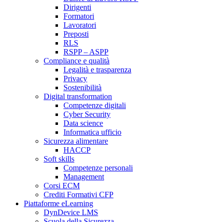
Dirigenti
Formatori
Lavoratori
Preposti
RLS
RSPP – ASPP
Compliance e qualità
Legalità e trasparenza
Privacy
Sostenibilità
Digital transformation
Competenze digitali
Cyber Security
Data science
Informatica ufficio
Sicurezza alimentare
HACCP
Soft skills
Competenze personali
Management
Corsi ECM
Crediti Formativi CFP
Piattaforme eLearning
DynDevice LMS
Scuola della Sicurezza