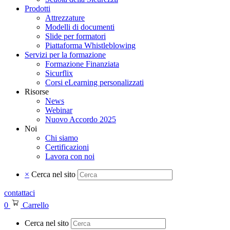
Prodotti
Attrezzature
Modelli di documenti
Slide per formatori
Piattaforma Whistleblowing
Servizi per la formazione
Formazione Finanziata
Sicurflix
Corsi eLearning personalizzati
Risorse
News
Webinar
Nuovo Accordo 2025
Noi
Chi siamo
Certificazioni
Lavora con noi
×
Cerca nel sito
contattaci
0
Carrello
Cerca nel sito