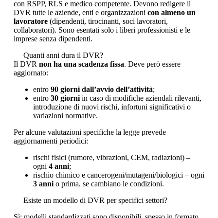
con RSPP, RLS e medico competente. Devono redigere il
DVR tutte le aziende, enti e organizzazioni
con almeno un
lavoratore
(dipendenti, tirocinanti, soci lavoratori,
collaboratori). Sono esentati solo i liberi professionisti e le
imprese senza dipendenti.
Quanti anni dura il DVR?
Il DVR
non ha una scadenza fissa
. Deve però essere
aggiornato:
entro
90 giorni dall’avvio dell’attività
;
entro
30 giorni
in caso di modifiche aziendali rilevanti,
introduzione di nuovi rischi, infortuni significativi o
variazioni normative.
Per alcune valutazioni specifiche la legge prevede
aggiornamenti periodici:
rischi fisici (rumore, vibrazioni, CEM, radiazioni) –
ogni
4 anni
;
rischio chimico e cancerogeni/mutageni/biologici – ogni
3 anni
o prima, se cambiano le condizioni.
Esiste un modello di DVR per specifici settori?
Sì: modelli standardizzati sono disponibili, spesso in formato