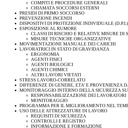
COMPITI E PROCEDURE GENERALI
CHIAMATA SOCCORSI ESTERNI
PRESIDI DI PRIMO SOCCORSO
PREVENZIONE INCENDI
DISPOSITIVI DI PROTEZIONE INDIVIDUALE (D.P.I.)
ESPOSIZIONE AL RUMORE
CLASSI DI RISCHIO E RELATIVE MISURE DI
MISURE TECNICHE ORGANIZZATIVE
MOVIMENTAZIONE MANUALE DEI CARICHI
LAVORATRICI IN STATO DI GRAVIDANZA
ERGONOMIA
AGENTI FISICI
AGENTI BIOLOGICI
AGENTI CHIMICI
ALTRI LAVORI VIETATI
STRESS LAVORO-CORRELATO
DIFFERENZE DI GENERE, ETA’ E PROVENIENZA DA
MONITORAGGIO INTERNO DELLA SICUREZZA S
RESPONSABILIZZAZIONE DEI LAVORATORI
MONITORAGGIO
PROGRAMMA PER IL MIGLIORAMENTO NEL TEMPO
USO DELLE ATTREZZATURE DI LAVORO
REQUISITI DI SICUREZZA
CONTROLLI E REGISTRO
INFORMAZIONE E FORMAZIONE