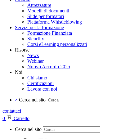
Attrezzature
Modelli di documenti
Slide per formatori
Piattaforma Whistleblowing
Servizi per la formazione
Formazione Finanziata
Sicurflix
Corsi eLearning personalizzati
Risorse
News
Webinar
Nuovo Accordo 2025
Noi
Chi siamo
Certificazioni
Lavora con noi
×
Cerca nel sito
contattaci
0
Carrello
Cerca nel sito