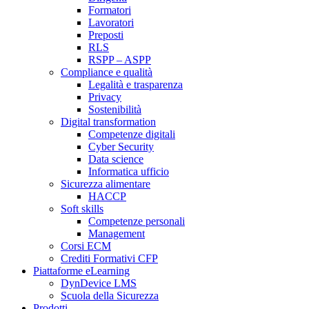
Formatori
Lavoratori
Preposti
RLS
RSPP – ASPP
Compliance e qualità
Legalità e trasparenza
Privacy
Sostenibilità
Digital transformation
Competenze digitali
Cyber Security
Data science
Informatica ufficio
Sicurezza alimentare
HACCP
Soft skills
Competenze personali
Management
Corsi ECM
Crediti Formativi CFP
Piattaforme eLearning
DynDevice LMS
Scuola della Sicurezza
Prodotti