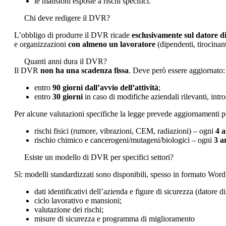
le mansioni esposte a rischi specifici.
Chi deve redigere il DVR?
L’obbligo di produrre il DVR ricade
esclusivamente sul datore d
e organizzazioni
con almeno un lavoratore
(dipendenti, tirocinant
Quanti anni dura il DVR?
Il DVR
non ha una scadenza fissa
. Deve però essere aggiornato:
entro
90 giorni dall’avvio dell’attività
;
entro
30 giorni
in caso di modifiche aziendali rilevanti, intro
Per alcune valutazioni specifiche la legge prevede aggiornamenti pe
rischi fisici (rumore, vibrazioni, CEM, radiazioni) – ogni
4 a
rischio chimico e cancerogeni/mutageni/biologici – ogni
3 a
Esiste un modello di DVR per specifici settori?
Sì: modelli standardizzati sono disponibili, spesso in formato Word
dati identificativi dell’azienda e figure di sicurezza (dator
ciclo lavorativo e mansioni;
valutazione dei rischi;
misure di sicurezza e programma di miglioramento