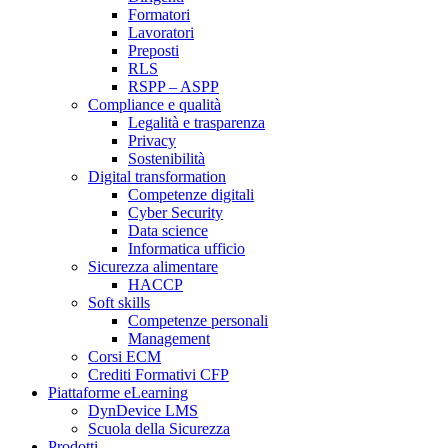
Formatori
Lavoratori
Preposti
RLS
RSPP – ASPP
Compliance e qualità
Legalità e trasparenza
Privacy
Sostenibilità
Digital transformation
Competenze digitali
Cyber Security
Data science
Informatica ufficio
Sicurezza alimentare
HACCP
Soft skills
Competenze personali
Management
Corsi ECM
Crediti Formativi CFP
Piattaforme eLearning
DynDevice LMS
Scuola della Sicurezza
Prodotti