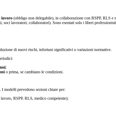
i lavoro
(obbligo non delegabile), in collaborazione con RSPP, RLS e m
i, soci lavoratori, collaboratori). Sono esentati solo i liberi professionis
duzione di nuovi rischi, infortuni significativi o variazioni normative.
riodici:
nni
;
nni
o prima, se cambiano le condizioni.
. I modelli prevedono sezioni chiare per:
e di lavoro, RSPP, RLS, medico competente);