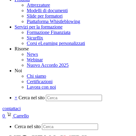
Attrezzature
Modelli di documenti
Slide per formatori
Piattaforma Whistleblowing
Servizi per la formazione
Formazione Finanziata
Sicurflix
Corsi eLearning personalizzati
Risorse
News
Webinar
Nuovo Accordo 2025
Noi
Chi siamo
Certificazioni
Lavora con noi
×
Cerca nel sito
contattaci
0
Carrello
Cerca nel sito