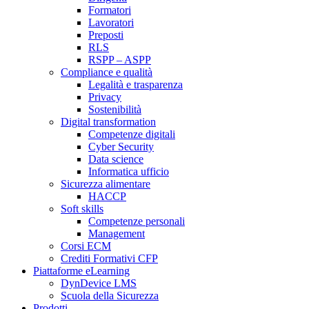
Formatori
Lavoratori
Preposti
RLS
RSPP – ASPP
Compliance e qualità
Legalità e trasparenza
Privacy
Sostenibilità
Digital transformation
Competenze digitali
Cyber Security
Data science
Informatica ufficio
Sicurezza alimentare
HACCP
Soft skills
Competenze personali
Management
Corsi ECM
Crediti Formativi CFP
Piattaforme eLearning
DynDevice LMS
Scuola della Sicurezza
Prodotti