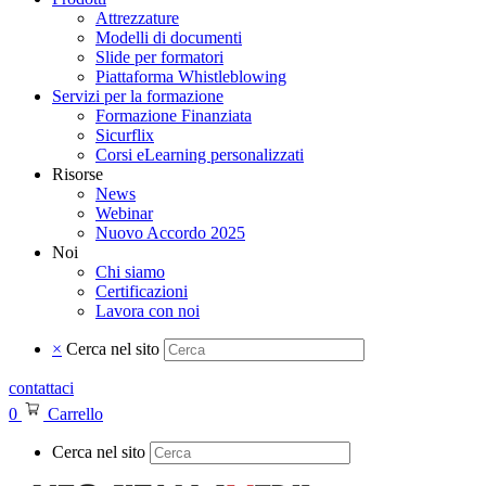
Attrezzature
Modelli di documenti
Slide per formatori
Piattaforma Whistleblowing
Servizi per la formazione
Formazione Finanziata
Sicurflix
Corsi eLearning personalizzati
Risorse
News
Webinar
Nuovo Accordo 2025
Noi
Chi siamo
Certificazioni
Lavora con noi
×
Cerca nel sito
contattaci
0
Carrello
Cerca nel sito