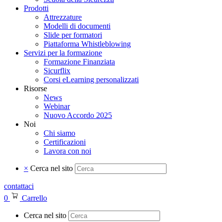
Prodotti
Attrezzature
Modelli di documenti
Slide per formatori
Piattaforma Whistleblowing
Servizi per la formazione
Formazione Finanziata
Sicurflix
Corsi eLearning personalizzati
Risorse
News
Webinar
Nuovo Accordo 2025
Noi
Chi siamo
Certificazioni
Lavora con noi
×
Cerca nel sito
contattaci
0
Carrello
Cerca nel sito