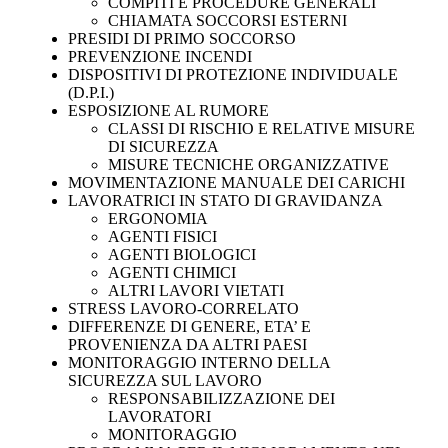
COMPITI E PROCEDURE GENERALI
CHIAMATA SOCCORSI ESTERNI
PRESIDI DI PRIMO SOCCORSO
PREVENZIONE INCENDI
DISPOSITIVI DI PROTEZIONE INDIVIDUALE
(D.P.I.)
ESPOSIZIONE AL RUMORE
CLASSI DI RISCHIO E RELATIVE MISURE
DI SICUREZZA
MISURE TECNICHE ORGANIZZATIVE
MOVIMENTAZIONE MANUALE DEI CARICHI
LAVORATRICI IN STATO DI GRAVIDANZA
ERGONOMIA
AGENTI FISICI
AGENTI BIOLOGICI
AGENTI CHIMICI
ALTRI LAVORI VIETATI
STRESS LAVORO-CORRELATO
DIFFERENZE DI GENERE, ETA’ E
PROVENIENZA DA ALTRI PAESI
MONITORAGGIO INTERNO DELLA
SICUREZZA SUL LAVORO
RESPONSABILIZZAZIONE DEI
LAVORATORI
MONITORAGGIO