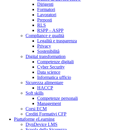
Dirigenti
Formatori
Lavoratori
Preposti
RLS
RSPP – ASPP
Compliance e qualità
Legalità e trasparenza
Privacy
Sostenibilità
Digital transformation
Competenze digitali
Cyber Security
Data science
Informatica ufficio
Sicurezza alimentare
HACCP
Soft skills
Competenze personali
Management
Corsi ECM
Crediti Formativi CFP
Piattaforme eLearning
DynDevice LMS
Scuola della Sicurezza