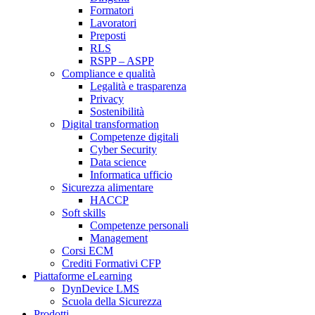
Formatori
Lavoratori
Preposti
RLS
RSPP – ASPP
Compliance e qualità
Legalità e trasparenza
Privacy
Sostenibilità
Digital transformation
Competenze digitali
Cyber Security
Data science
Informatica ufficio
Sicurezza alimentare
HACCP
Soft skills
Competenze personali
Management
Corsi ECM
Crediti Formativi CFP
Piattaforme eLearning
DynDevice LMS
Scuola della Sicurezza
Prodotti