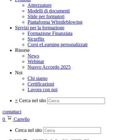
Attrezzature
Modelli di documenti
Slide per formatori
Piattaforma Whistleblowing
Servizi per la formazione
Formazione Finanziata
Sicurflix
Corsi eLearning personalizzati
Risorse
News
Webinar
Nuovo Accordo 2025
Noi
Chi siamo
Certificazioni
Lavora con noi
×
Cerca nel sito
contattaci
0
Carrello
Cerca nel sito