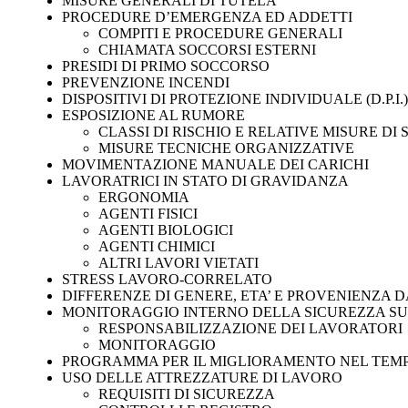
MISURE GENERALI DI TUTELA
PROCEDURE D’EMERGENZA ED ADDETTI
COMPITI E PROCEDURE GENERALI
CHIAMATA SOCCORSI ESTERNI
PRESIDI DI PRIMO SOCCORSO
PREVENZIONE INCENDI
DISPOSITIVI DI PROTEZIONE INDIVIDUALE (D.P.I.)
ESPOSIZIONE AL RUMORE
CLASSI DI RISCHIO E RELATIVE MISURE DI
MISURE TECNICHE ORGANIZZATIVE
MOVIMENTAZIONE MANUALE DEI CARICHI
LAVORATRICI IN STATO DI GRAVIDANZA
ERGONOMIA
AGENTI FISICI
AGENTI BIOLOGICI
AGENTI CHIMICI
ALTRI LAVORI VIETATI
STRESS LAVORO-CORRELATO
DIFFERENZE DI GENERE, ETA’ E PROVENIENZA DA
MONITORAGGIO INTERNO DELLA SICUREZZA S
RESPONSABILIZZAZIONE DEI LAVORATORI
MONITORAGGIO
PROGRAMMA PER IL MIGLIORAMENTO NEL TEMPO
USO DELLE ATTREZZATURE DI LAVORO
REQUISITI DI SICUREZZA