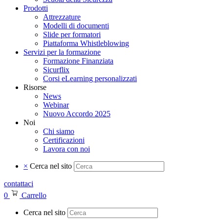
Prodotti
Attrezzature
Modelli di documenti
Slide per formatori
Piattaforma Whistleblowing
Servizi per la formazione
Formazione Finanziata
Sicurflix
Corsi eLearning personalizzati
Risorse
News
Webinar
Nuovo Accordo 2025
Noi
Chi siamo
Certificazioni
Lavora con noi
×
Cerca nel sito
contattaci
0
Carrello
Cerca nel sito