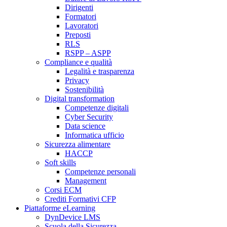
Dirigenti
Formatori
Lavoratori
Preposti
RLS
RSPP – ASPP
Compliance e qualità
Legalità e trasparenza
Privacy
Sostenibilità
Digital transformation
Competenze digitali
Cyber Security
Data science
Informatica ufficio
Sicurezza alimentare
HACCP
Soft skills
Competenze personali
Management
Corsi ECM
Crediti Formativi CFP
Piattaforme eLearning
DynDevice LMS
Scuola della Sicurezza