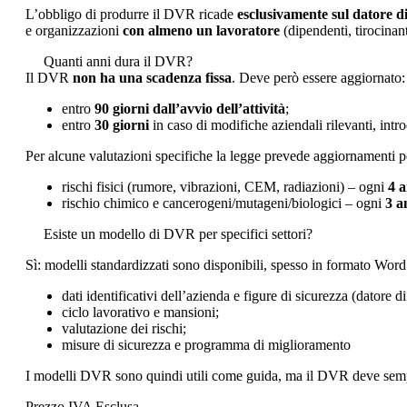
L’obbligo di produrre il DVR ricade
esclusivamente sul datore d
e organizzazioni
con almeno un lavoratore
(dipendenti, tirocinant
Quanti anni dura il DVR?
Il DVR
non ha una scadenza fissa
. Deve però essere aggiornato:
entro
90 giorni dall’avvio dell’attività
;
entro
30 giorni
in caso di modifiche aziendali rilevanti, intro
Per alcune valutazioni specifiche la legge prevede aggiornamenti pe
rischi fisici (rumore, vibrazioni, CEM, radiazioni) – ogni
4 a
rischio chimico e cancerogeni/mutageni/biologici – ogni
3 a
Esiste un modello di DVR per specifici settori?
Sì: modelli standardizzati sono disponibili, spesso in formato Word
dati identificativi dell’azienda e figure di sicurezza (dator
ciclo lavorativo e mansioni;
valutazione dei rischi;
misure di sicurezza e programma di miglioramento
I modelli DVR sono quindi utili come guida, ma il DVR deve sempre 
Prezzo IVA Esclusa