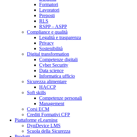
Formatori
Lavoratori
Preposti
RLS
RSPP – ASPP
Compliance e qualità
Legalità e trasparenza
Privacy
Sostenibilità
Digital transformation
Competenze digitali
Cyber Security
Data science
Informatica ufficio
Sicurezza alimentare
HACCP
Soft skills
Competenze personali
Management
Corsi ECM
Crediti Formativi CFP
Piattaforme eLearning
DynDevice LMS
Scuola della Sicurezza
Prodotti