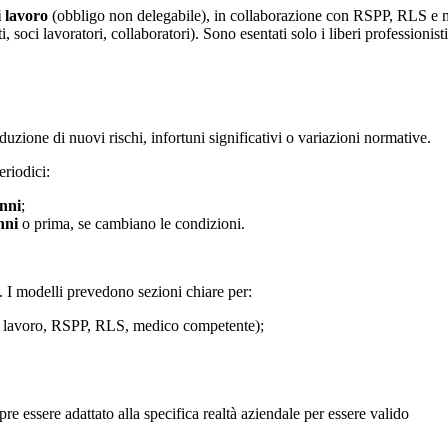
i lavoro
(obbligo non delegabile), in collaborazione con RSPP, RLS e m
i, soci lavoratori, collaboratori). Sono esentati solo i liberi professionis
duzione di nuovi rischi, infortuni significativi o variazioni normative.
riodici:
nni
;
nni
o prima, se cambiano le condizioni.
. I modelli prevedono sezioni chiare per:
e di lavoro, RSPP, RLS, medico competente);
essere adattato alla specifica realtà aziendale per essere valido