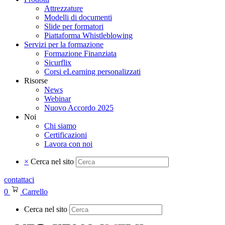
Attrezzature
Modelli di documenti
Slide per formatori
Piattaforma Whistleblowing
Servizi per la formazione
Formazione Finanziata
Sicurflix
Corsi eLearning personalizzati
Risorse
News
Webinar
Nuovo Accordo 2025
Noi
Chi siamo
Certificazioni
Lavora con noi
×
Cerca nel sito
contattaci
0
Carrello
Cerca nel sito