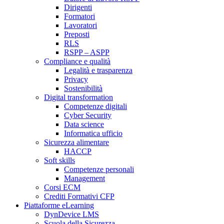
Dirigenti
Formatori
Lavoratori
Preposti
RLS
RSPP – ASPP
Compliance e qualità
Legalità e trasparenza
Privacy
Sostenibilità
Digital transformation
Competenze digitali
Cyber Security
Data science
Informatica ufficio
Sicurezza alimentare
HACCP
Soft skills
Competenze personali
Management
Corsi ECM
Crediti Formativi CFP
Piattaforme eLearning
DynDevice LMS
Scuola della Sicurezza