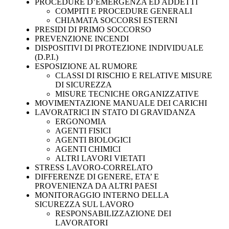
PROCEDURE D’EMERGENZA ED ADDETTI
COMPITI E PROCEDURE GENERALI
CHIAMATA SOCCORSI ESTERNI
PRESIDI DI PRIMO SOCCORSO
PREVENZIONE INCENDI
DISPOSITIVI DI PROTEZIONE INDIVIDUALE
(D.P.I.)
ESPOSIZIONE AL RUMORE
CLASSI DI RISCHIO E RELATIVE MISURE
DI SICUREZZA
MISURE TECNICHE ORGANIZZATIVE
MOVIMENTAZIONE MANUALE DEI CARICHI
LAVORATRICI IN STATO DI GRAVIDANZA
ERGONOMIA
AGENTI FISICI
AGENTI BIOLOGICI
AGENTI CHIMICI
ALTRI LAVORI VIETATI
STRESS LAVORO-CORRELATO
DIFFERENZE DI GENERE, ETA’ E
PROVENIENZA DA ALTRI PAESI
MONITORAGGIO INTERNO DELLA
SICUREZZA SUL LAVORO
RESPONSABILIZZAZIONE DEI
LAVORATORI