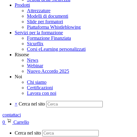
Prodotti
Attrezzature
Modelli di documenti
Slide per formatori
Piattaforma Whistleblowing
Servizi per la formazione
Formazione Finanziata
Sicurflix
Corsi eLearning personalizzati
Risorse
News
Webinar
Nuovo Accordo 2025
Noi
Chi siamo
Certificazioni
Lavora con noi
×
Cerca nel sito
contattaci
0
Carrello
Cerca nel sito