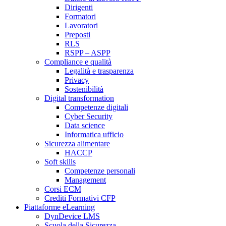
Dirigenti
Formatori
Lavoratori
Preposti
RLS
RSPP – ASPP
Compliance e qualità
Legalità e trasparenza
Privacy
Sostenibilità
Digital transformation
Competenze digitali
Cyber Security
Data science
Informatica ufficio
Sicurezza alimentare
HACCP
Soft skills
Competenze personali
Management
Corsi ECM
Crediti Formativi CFP
Piattaforme eLearning
DynDevice LMS
Scuola della Sicurezza