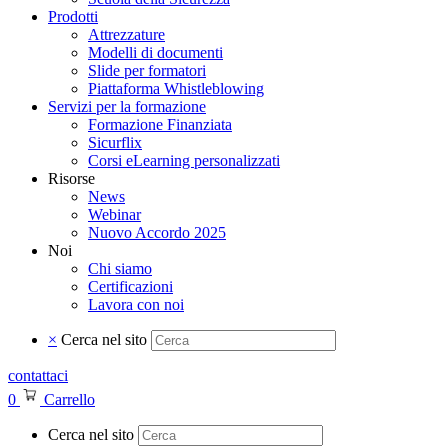
Prodotti
Attrezzature
Modelli di documenti
Slide per formatori
Piattaforma Whistleblowing
Servizi per la formazione
Formazione Finanziata
Sicurflix
Corsi eLearning personalizzati
Risorse
News
Webinar
Nuovo Accordo 2025
Noi
Chi siamo
Certificazioni
Lavora con noi
×
Cerca nel sito
contattaci
0
Carrello
Cerca nel sito