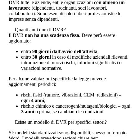
DVR tutte le aziende, enti e organizzazioni
con almeno un
lavoratore
(dipendenti, tirocinanti, soci lavoratori,
collaboratori). Sono esentati solo i liberi professionisti e le
imprese senza dipendenti.
Quanti anni dura il DVR?
Il DVR
non ha una scadenza fissa
. Deve però essere
aggiornato:
entro
90 giorni dall’avvio dell’attività
;
entro
30 giorni
in caso di modifiche aziendali rilevanti,
introduzione di nuovi rischi, infortuni significativi o
variazioni normative.
Per alcune valutazioni specifiche la legge prevede
aggiornamenti periodici:
rischi fisici (rumore, vibrazioni, CEM, radiazioni) –
ogni
4 anni
;
rischio chimico e cancerogeni/mutageni/biologici – ogni
3 anni
o prima, se cambiano le condizioni.
Esiste un modello di DVR per specifici settori?
Sì: modelli standardizzati sono disponibili, spesso in formato
Word. I modelli prevedono sezioni chiare per: