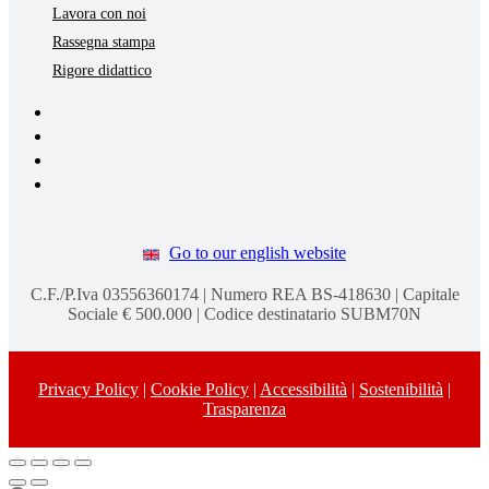
Lavora con noi
Rassegna stampa
Rigore didattico
Go to our english website
C.F./P.Iva 03556360174 | Numero REA BS-418630 | Capitale
Sociale € 500.000 | Codice destinatario SUBM70N
Privacy Policy
|
Cookie Policy
|
Accessibilità
|
Sostenibilità
|
Trasparenza