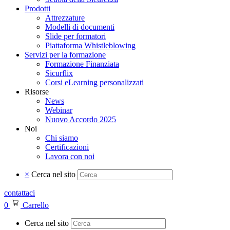
Prodotti
Attrezzature
Modelli di documenti
Slide per formatori
Piattaforma Whistleblowing
Servizi per la formazione
Formazione Finanziata
Sicurflix
Corsi eLearning personalizzati
Risorse
News
Webinar
Nuovo Accordo 2025
Noi
Chi siamo
Certificazioni
Lavora con noi
×
Cerca nel sito
contattaci
0
Carrello
Cerca nel sito