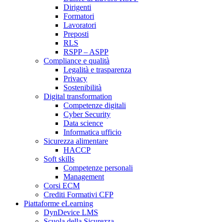
Dirigenti
Formatori
Lavoratori
Preposti
RLS
RSPP – ASPP
Compliance e qualità
Legalità e trasparenza
Privacy
Sostenibilità
Digital transformation
Competenze digitali
Cyber Security
Data science
Informatica ufficio
Sicurezza alimentare
HACCP
Soft skills
Competenze personali
Management
Corsi ECM
Crediti Formativi CFP
Piattaforme eLearning
DynDevice LMS
Scuola della Sicurezza