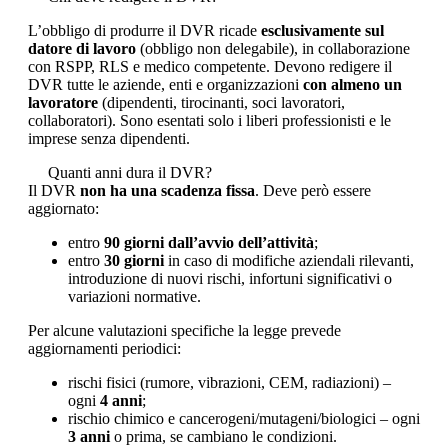
L’obbligo di produrre il DVR ricade
esclusivamente sul
datore di lavoro
(obbligo non delegabile), in collaborazione
con RSPP, RLS e medico competente. Devono redigere il
DVR tutte le aziende, enti e organizzazioni
con almeno un
lavoratore
(dipendenti, tirocinanti, soci lavoratori,
collaboratori). Sono esentati solo i liberi professionisti e le
imprese senza dipendenti.
Quanti anni dura il DVR?
Il DVR
non ha una scadenza fissa
. Deve però essere
aggiornato:
entro
90 giorni dall’avvio dell’attività
;
entro
30 giorni
in caso di modifiche aziendali rilevanti,
introduzione di nuovi rischi, infortuni significativi o
variazioni normative.
Per alcune valutazioni specifiche la legge prevede
aggiornamenti periodici:
rischi fisici (rumore, vibrazioni, CEM, radiazioni) –
ogni
4 anni
;
rischio chimico e cancerogeni/mutageni/biologici – ogni
3 anni
o prima, se cambiano le condizioni.