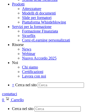
Prodotti
Attrezzature
Modelli di documenti
Slide per formatori
Piattaforma Whistleblowing
Servizi per la formazione
Formazione Finanziata
Sicurflix
Corsi eLearning personalizzati
Risorse
News
Webinar
Nuovo Accordo 2025
Noi
Chi siamo
Certificazioni
Lavora con noi
×
Cerca nel sito
contattaci
0
Carrello
Cerca nel sito