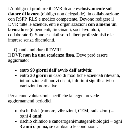
L’obbligo di produrre il DVR ricade
esclusivamente sul
datore di lavoro
(obbligo non delegabile), in collaborazione
con RSPP, RLS e medico competente. Devono redigere il
DVR tutte le aziende, enti e organizzazioni
con almeno un
lavoratore
(dipendenti, tirocinanti, soci lavoratori,
collaboratori). Sono esentati solo i liberi professionisti e le
imprese senza dipendenti.
Quanti anni dura il DVR?
Il DVR
non ha una scadenza fissa
. Deve però essere
aggiornato:
entro
90 giorni dall’avvio dell’attività
;
entro
30 giorni
in caso di modifiche aziendali rilevanti,
introduzione di nuovi rischi, infortuni significativi o
variazioni normative.
Per alcune valutazioni specifiche la legge prevede
aggiornamenti periodici:
rischi fisici (rumore, vibrazioni, CEM, radiazioni) –
ogni
4 anni
;
rischio chimico e cancerogeni/mutageni/biologici – ogni
3 anni
o prima, se cambiano le condizioni.