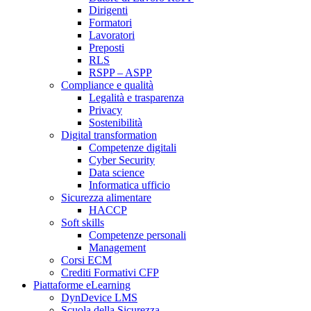
Dirigenti
Formatori
Lavoratori
Preposti
RLS
RSPP – ASPP
Compliance e qualità
Legalità e trasparenza
Privacy
Sostenibilità
Digital transformation
Competenze digitali
Cyber Security
Data science
Informatica ufficio
Sicurezza alimentare
HACCP
Soft skills
Competenze personali
Management
Corsi ECM
Crediti Formativi CFP
Piattaforme eLearning
DynDevice LMS
Scuola della Sicurezza