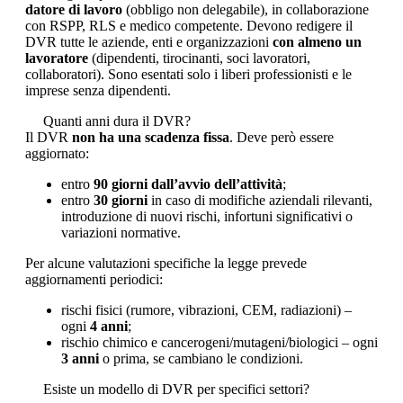
datore di lavoro
(obbligo non delegabile), in collaborazione
con RSPP, RLS e medico competente. Devono redigere il
DVR tutte le aziende, enti e organizzazioni
con almeno un
lavoratore
(dipendenti, tirocinanti, soci lavoratori,
collaboratori). Sono esentati solo i liberi professionisti e le
imprese senza dipendenti.
Quanti anni dura il DVR?
Il DVR
non ha una scadenza fissa
. Deve però essere
aggiornato:
entro
90 giorni dall’avvio dell’attività
;
entro
30 giorni
in caso di modifiche aziendali rilevanti,
introduzione di nuovi rischi, infortuni significativi o
variazioni normative.
Per alcune valutazioni specifiche la legge prevede
aggiornamenti periodici:
rischi fisici (rumore, vibrazioni, CEM, radiazioni) –
ogni
4 anni
;
rischio chimico e cancerogeni/mutageni/biologici – ogni
3 anni
o prima, se cambiano le condizioni.
Esiste un modello di DVR per specifici settori?