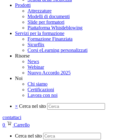
Prodotti
Attrezzature
Modelli di documenti
Slide per formatori
Piattaforma Whistleblowing
Servizi per la formazione
Formazione Finanziata
Sicurflix
Corsi eLearning personalizzati
Risorse
News
Webinar
Nuovo Accordo 2025
Noi
Chi siamo
Certificazioni
Lavora con noi
×
Cerca nel sito
contattaci
0
Carrello
Cerca nel sito