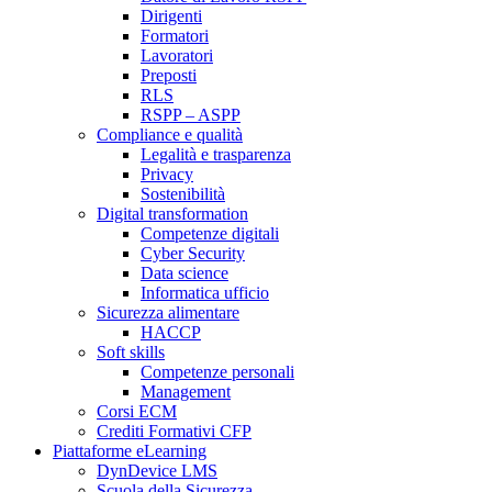
Dirigenti
Formatori
Lavoratori
Preposti
RLS
RSPP – ASPP
Compliance e qualità
Legalità e trasparenza
Privacy
Sostenibilità
Digital transformation
Competenze digitali
Cyber Security
Data science
Informatica ufficio
Sicurezza alimentare
HACCP
Soft skills
Competenze personali
Management
Corsi ECM
Crediti Formativi CFP
Piattaforme eLearning
DynDevice LMS
Scuola della Sicurezza