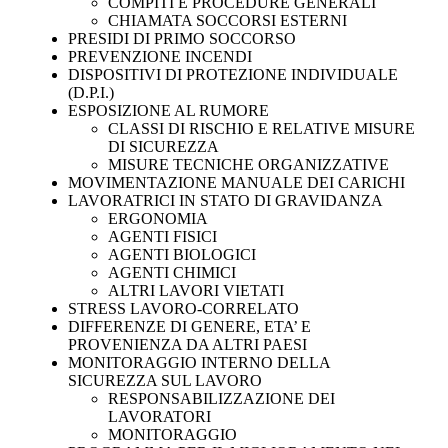
COMPITI E PROCEDURE GENERALI
CHIAMATA SOCCORSI ESTERNI
PRESIDI DI PRIMO SOCCORSO
PREVENZIONE INCENDI
DISPOSITIVI DI PROTEZIONE INDIVIDUALE
(D.P.I.)
ESPOSIZIONE AL RUMORE
CLASSI DI RISCHIO E RELATIVE MISURE
DI SICUREZZA
MISURE TECNICHE ORGANIZZATIVE
MOVIMENTAZIONE MANUALE DEI CARICHI
LAVORATRICI IN STATO DI GRAVIDANZA
ERGONOMIA
AGENTI FISICI
AGENTI BIOLOGICI
AGENTI CHIMICI
ALTRI LAVORI VIETATI
STRESS LAVORO-CORRELATO
DIFFERENZE DI GENERE, ETA’ E
PROVENIENZA DA ALTRI PAESI
MONITORAGGIO INTERNO DELLA
SICUREZZA SUL LAVORO
RESPONSABILIZZAZIONE DEI
LAVORATORI
MONITORAGGIO