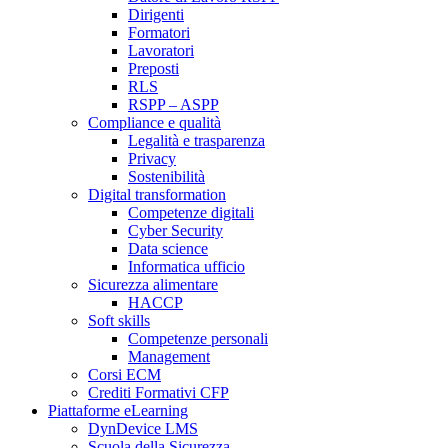
Dirigenti
Formatori
Lavoratori
Preposti
RLS
RSPP – ASPP
Compliance e qualità
Legalità e trasparenza
Privacy
Sostenibilità
Digital transformation
Competenze digitali
Cyber Security
Data science
Informatica ufficio
Sicurezza alimentare
HACCP
Soft skills
Competenze personali
Management
Corsi ECM
Crediti Formativi CFP
Piattaforme eLearning
DynDevice LMS
Scuola della Sicurezza