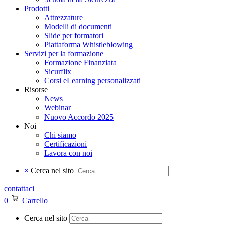
Prodotti
Attrezzature
Modelli di documenti
Slide per formatori
Piattaforma Whistleblowing
Servizi per la formazione
Formazione Finanziata
Sicurflix
Corsi eLearning personalizzati
Risorse
News
Webinar
Nuovo Accordo 2025
Noi
Chi siamo
Certificazioni
Lavora con noi
×
Cerca nel sito
contattaci
0
Carrello
Cerca nel sito