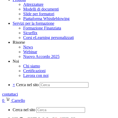
Attrezzature
Modelli di documenti
Slide per formatori
Piattaforma Whistleblowing
Servizi per la formazione
Formazione Finanziata
Sicurflix
Corsi eLearning personalizzati
Risorse
News
Webinar
Nuovo Accordo 2025
Noi
Chi siamo
Certificazioni
Lavora con noi
×
Cerca nel sito
contattaci
0
Carrello
Cerca nel sito