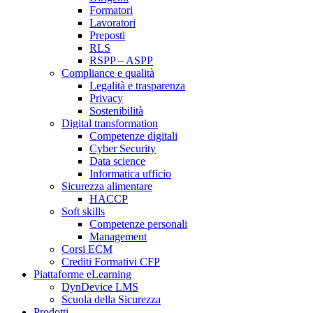
Formatori
Lavoratori
Preposti
RLS
RSPP – ASPP
Compliance e qualità
Legalità e trasparenza
Privacy
Sostenibilità
Digital transformation
Competenze digitali
Cyber Security
Data science
Informatica ufficio
Sicurezza alimentare
HACCP
Soft skills
Competenze personali
Management
Corsi ECM
Crediti Formativi CFP
Piattaforme eLearning
DynDevice LMS
Scuola della Sicurezza
Prodotti