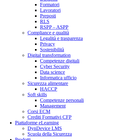
Formatori
Lavoratori
Preposti
RLS
RSPP – ASPP
Compliance e qualità
Legalità e trasparenza
Privacy
Sostenibilità
Digital transformation
Competenze digitali
Cyber Security
Data science
Informatica ufficio
Sicurezza alimentare
HACCP
Soft skills
Competenze personali
Management
Corsi ECM
Crediti Formativi CFP
Piattaforme eLearning
DynDevice LMS
Scuola della Sicurezza
Prodotti