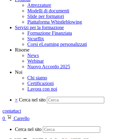
Attrezzature
Modelli di documenti
Slide per formatori
Piattaforma Whistleblowing
Servizi per la formazione
Formazione Finanziata
Sicurflix
Corsi eLearning personalizzati
Risorse
News
Webinar
Nuovo Accordo 2025
Noi
Chi siamo
Certificazioni
Lavora con noi
×
Cerca nel sito
contattaci
0
Carrello
Cerca nel sito