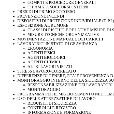
COMPITI E PROCEDURE GENERALI
CHIAMATA SOCCORSI ESTERNI
PRESIDI DI PRIMO SOCCORSO
PREVENZIONE INCENDI
DISPOSITIVI DI PROTEZIONE INDIVIDUALE (D.P.I.)
ESPOSIZIONE AL RUMORE
CLASSI DI RISCHIO E RELATIVE MISURE DI
MISURE TECNICHE ORGANIZZATIVE
MOVIMENTAZIONE MANUALE DEI CARICHI
LAVORATRICI IN STATO DI GRAVIDANZA
ERGONOMIA
AGENTI FISICI
AGENTI BIOLOGICI
AGENTI CHIMICI
ALTRI LAVORI VIETATI
STRESS LAVORO-CORRELATO
DIFFERENZE DI GENERE, ETA’ E PROVENIENZA DA
MONITORAGGIO INTERNO DELLA SICUREZZA S
RESPONSABILIZZAZIONE DEI LAVORATORI
MONITORAGGIO
PROGRAMMA PER IL MIGLIORAMENTO NEL TEMPO
USO DELLE ATTREZZATURE DI LAVORO
REQUISITI DI SICUREZZA
CONTROLLI E REGISTRO
INFORMAZIONE E FORMAZIONE