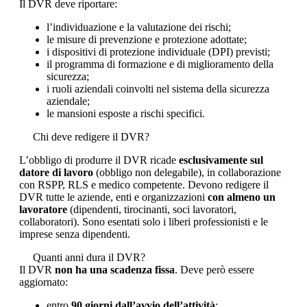
Il DVR deve riportare:
l’individuazione e la valutazione dei rischi;
le misure di prevenzione e protezione adottate;
i dispositivi di protezione individuale (DPI) previsti;
il programma di formazione e di miglioramento della
sicurezza;
i ruoli aziendali coinvolti nel sistema della sicurezza
aziendale;
le mansioni esposte a rischi specifici.
Chi deve redigere il DVR?
L’obbligo di produrre il DVR ricade
esclusivamente sul
datore di lavoro
(obbligo non delegabile), in collaborazione
con RSPP, RLS e medico competente. Devono redigere il
DVR tutte le aziende, enti e organizzazioni
con almeno un
lavoratore
(dipendenti, tirocinanti, soci lavoratori,
collaboratori). Sono esentati solo i liberi professionisti e le
imprese senza dipendenti.
Quanti anni dura il DVR?
Il DVR
non ha una scadenza fissa
. Deve però essere
aggiornato:
entro
90 giorni dall’avvio dell’attività
;