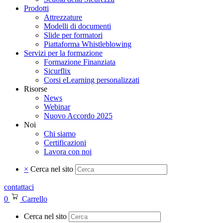
Prodotti
Attrezzature
Modelli di documenti
Slide per formatori
Piattaforma Whistleblowing
Servizi per la formazione
Formazione Finanziata
Sicurflix
Corsi eLearning personalizzati
Risorse
News
Webinar
Nuovo Accordo 2025
Noi
Chi siamo
Certificazioni
Lavora con noi
×
Cerca nel sito
contattaci
0
Carrello
Cerca nel sito