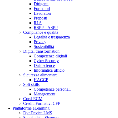
Dirigenti
Formatori
Lavoratori
Preposti
RLS
RSPP – ASPP
Compliance e qualità
Legalità e trasparenza
Privacy
Sostenibilità
Digital transformation
Competenze digitali
Cyber Security
Data science
Informatica ufficio
Sicurezza alimentare
HACCP
Soft skills
Competenze personali
Management
Corsi ECM
Crediti Formativi CFP
Piattaforme eLearning
DynDevice LMS
Scuola della Sicurezza