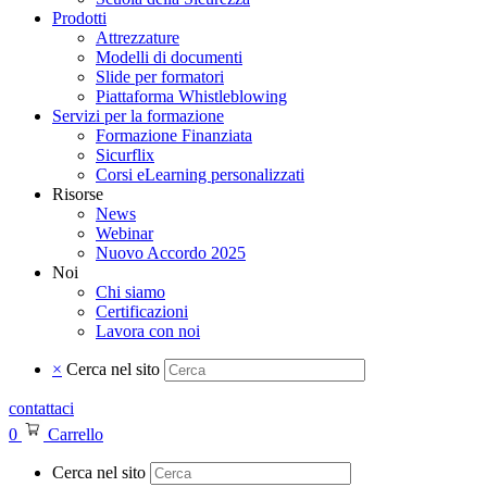
Prodotti
Attrezzature
Modelli di documenti
Slide per formatori
Piattaforma Whistleblowing
Servizi per la formazione
Formazione Finanziata
Sicurflix
Corsi eLearning personalizzati
Risorse
News
Webinar
Nuovo Accordo 2025
Noi
Chi siamo
Certificazioni
Lavora con noi
×
Cerca nel sito
contattaci
0
Carrello
Cerca nel sito