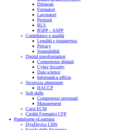
Dirigenti
Formatori
Lavoratori
Preposti
RLS
RSPP – ASPP
Compliance e qualità
Legalità e trasparenza
Privacy
Sostenibilità
Digital transformation
Competenze digitali
Cyber Security
Data science
Informatica ufficio
Sicurezza alimentare
HACCP
Soft skills
Competenze personali
Management
Corsi ECM
Crediti Formativi CFP
Piattaforme eLearning
DynDevice LMS
Scuola della Sicurezza