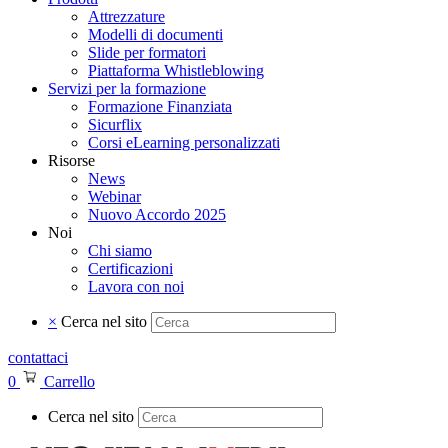
Attrezzature
Modelli di documenti
Slide per formatori
Piattaforma Whistleblowing
Servizi per la formazione
Formazione Finanziata
Sicurflix
Corsi eLearning personalizzati
Risorse
News
Webinar
Nuovo Accordo 2025
Noi
Chi siamo
Certificazioni
Lavora con noi
×
Cerca nel sito
contattaci
0
Carrello
Cerca nel sito