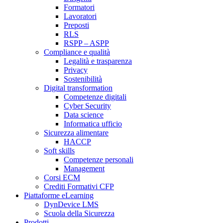
Formatori
Lavoratori
Preposti
RLS
RSPP – ASPP
Compliance e qualità
Legalità e trasparenza
Privacy
Sostenibilità
Digital transformation
Competenze digitali
Cyber Security
Data science
Informatica ufficio
Sicurezza alimentare
HACCP
Soft skills
Competenze personali
Management
Corsi ECM
Crediti Formativi CFP
Piattaforme eLearning
DynDevice LMS
Scuola della Sicurezza
Prodotti