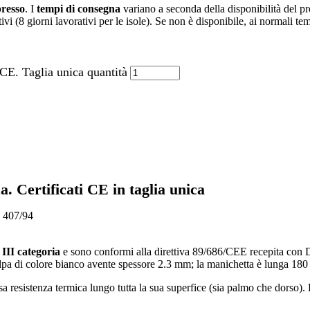
presso
. I
tempi di consegna
variano a seconda della disponibilità del p
ivi (8 giorni lavorativi per le isole). Se non è disponibile, ai normali t
 CE. Taglia unica quantità
. Certificati CE in taglia unica
 407/94
 III categoria
e sono conformi alla direttiva 89/686/CEE recepita con D.
 felpa di colore bianco avente spessore 2.3 mm; la manichetta è lunga 18
ssa resistenza termica lungo tutta la sua superfice (sia palmo che dorso). 