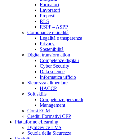
Formatori
Lavoratori
Preposti
RLS
RSPP – ASPP
Compliance e qualità
Legalità e trasparenza
Privacy
Sostenibilità
Digital transformation
Competenze digitali
Cyber Security
Data science
Informatica ufficio
Sicurezza alimentare
HACCP
Soft skills
Competenze personali
Management
Corsi ECM
Crediti Formativi CFP
Piattaforme eLearning
DynDevice LMS
Scuola della Sicurezza
Prodotti