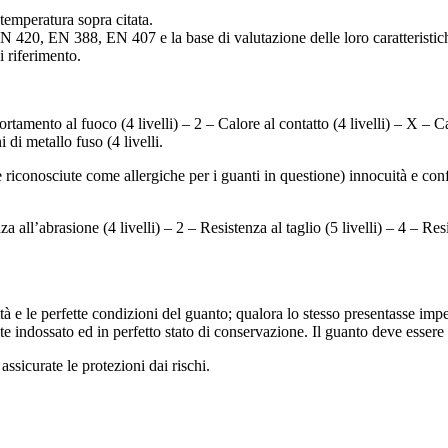
 temperatura sopra citata.
420, EN 388, EN 407 e la base di valutazione delle loro caratteristiche è
 riferimento.
amento al fuoco (4 livelli) – 2 – Calore al contatto (4 livelli) – X – Cal
 di metallo fuso (4 livelli.
iconosciute come allergiche per i guanti in questione) innocuità e conf
all’abrasione (4 livelli) – 2 – Resistenza al taglio (5 livelli) – 4 – Resi
rità e le perfette condizioni del guanto; qualora lo stesso presentasse im
nte indossato ed in perfetto stato di conservazione. Il guanto deve essere
sicurate le protezioni dai rischi.