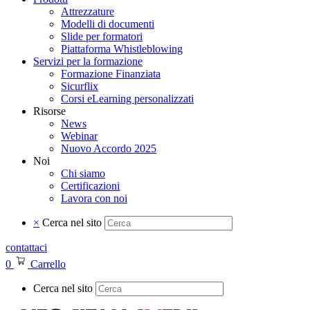
Attrezzature
Modelli di documenti
Slide per formatori
Piattaforma Whistleblowing
Servizi per la formazione
Formazione Finanziata
Sicurflix
Corsi eLearning personalizzati
Risorse
News
Webinar
Nuovo Accordo 2025
Noi
Chi siamo
Certificazioni
Lavora con noi
×
Cerca nel sito
contattaci
0
Carrello
Cerca nel sito