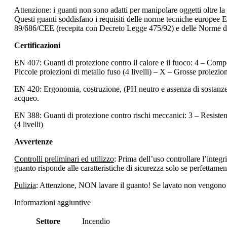
Attenzione: i guanti non sono adatti per manipolare oggetti oltre la
Questi guanti soddisfano i requisiti delle norme tecniche europee EN 
89/686/CEE (recepita con Decreto Legge 475/92) e delle Norme di
Certificazioni
EN 407: Guanti di protezione contro il calore e il fuoco: 4 – Comport
Piccole proiezioni di metallo fuso (4 livelli) – X – Grosse proiezioni
EN 420: Ergonomia, costruzione, (PH neutro e assenza di sostanze r
acqueo.
EN 388: Guanti di protezione contro rischi meccanici: 3 – Resistenza 
(4 livelli)
Avvertenze
Controlli preliminari ed utilizzo
: Prima dell’uso controllare l’integ
guanto risponde alle caratteristiche di sicurezza solo se perfettame
Pulizia
: Attenzione, NON lavare il guanto! Se lavato non vengono as
Informazioni aggiuntive
Settore
Incendio