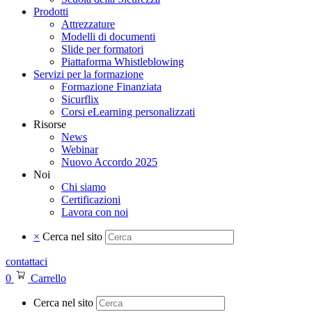
Prodotti
Attrezzature
Modelli di documenti
Slide per formatori
Piattaforma Whistleblowing
Servizi per la formazione
Formazione Finanziata
Sicurflix
Corsi eLearning personalizzati
Risorse
News
Webinar
Nuovo Accordo 2025
Noi
Chi siamo
Certificazioni
Lavora con noi
×
Cerca nel sito
contattaci
0
Carrello
Cerca nel sito