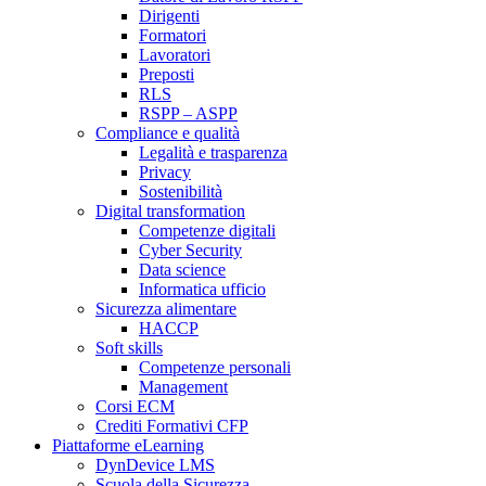
Dirigenti
Formatori
Lavoratori
Preposti
RLS
RSPP – ASPP
Compliance e qualità
Legalità e trasparenza
Privacy
Sostenibilità
Digital transformation
Competenze digitali
Cyber Security
Data science
Informatica ufficio
Sicurezza alimentare
HACCP
Soft skills
Competenze personali
Management
Corsi ECM
Crediti Formativi CFP
Piattaforme eLearning
DynDevice LMS
Scuola della Sicurezza