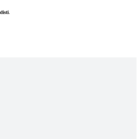
disti
.