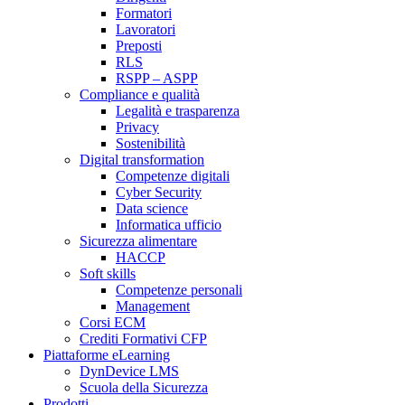
Formatori
Lavoratori
Preposti
RLS
RSPP – ASPP
Compliance e qualità
Legalità e trasparenza
Privacy
Sostenibilità
Digital transformation
Competenze digitali
Cyber Security
Data science
Informatica ufficio
Sicurezza alimentare
HACCP
Soft skills
Competenze personali
Management
Corsi ECM
Crediti Formativi CFP
Piattaforme eLearning
DynDevice LMS
Scuola della Sicurezza
Prodotti