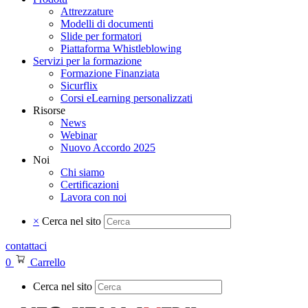
Attrezzature
Modelli di documenti
Slide per formatori
Piattaforma Whistleblowing
Servizi per la formazione
Formazione Finanziata
Sicurflix
Corsi eLearning personalizzati
Risorse
News
Webinar
Nuovo Accordo 2025
Noi
Chi siamo
Certificazioni
Lavora con noi
×
Cerca nel sito
contattaci
0
Carrello
Cerca nel sito