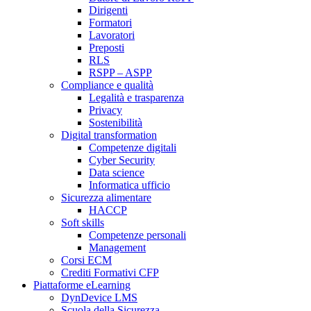
Dirigenti
Formatori
Lavoratori
Preposti
RLS
RSPP – ASPP
Compliance e qualità
Legalità e trasparenza
Privacy
Sostenibilità
Digital transformation
Competenze digitali
Cyber Security
Data science
Informatica ufficio
Sicurezza alimentare
HACCP
Soft skills
Competenze personali
Management
Corsi ECM
Crediti Formativi CFP
Piattaforme eLearning
DynDevice LMS
Scuola della Sicurezza