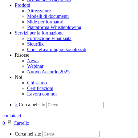
Prodotti
Attrezzature
Modelli di documenti
Slide per formatori
Piattaforma Whistleblowing
Servizi per la formazione
Formazione Finanziata
Sicurflix
Corsi eLearning personalizzati
Risorse
News
Webinar
Nuovo Accordo 2025
Noi
Chi siamo
Certificazioni
Lavora con noi
×
Cerca nel sito
contattaci
0
Carrello
Cerca nel sito