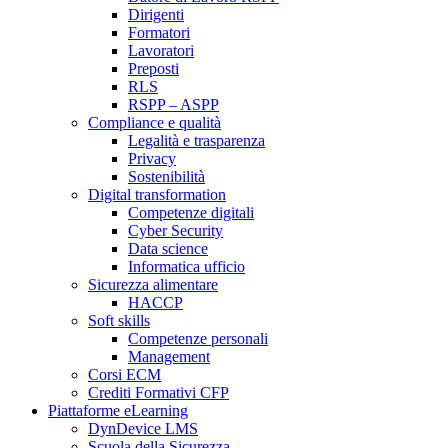
Dirigenti
Formatori
Lavoratori
Preposti
RLS
RSPP – ASPP
Compliance e qualità
Legalità e trasparenza
Privacy
Sostenibilità
Digital transformation
Competenze digitali
Cyber Security
Data science
Informatica ufficio
Sicurezza alimentare
HACCP
Soft skills
Competenze personali
Management
Corsi ECM
Crediti Formativi CFP
Piattaforme eLearning
DynDevice LMS
Scuola della Sicurezza