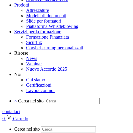
Prodotti
Attrezzature
Modelli di documenti
Slide per formatori
Piattaforma Whistleblowing
Servizi per la formazione
Formazione Finanziata
Sicurflix
Corsi eLearning personalizzati
Risorse
News
Webinar
Nuovo Accordo 2025
Noi
Chi siamo
Certificazioni
Lavora con noi
×
Cerca nel sito
contattaci
0
Carrello
Cerca nel sito