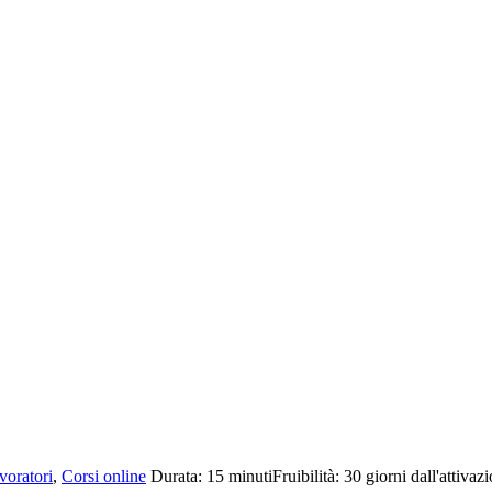
voratori
,
Corsi online
Durata:
15 minuti
Fruibilità:
30 giorni dall'attivaz