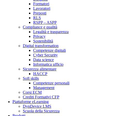
Formatori
Lavoratori
Preposti
RLS
RSPP – ASPP
Compliance e qualità
Legalità e trasparenza
Privacy
Sostenibilità
Digital transformation
Competenze digitali
Cyber Security
Data science
Informatica ufficio
Sicurezza alimentare
HACCP
Soft skills
Competenze personali
Management
Corsi ECM
Crediti Formativi CFP
Piattaforme eLearning
DynDevice LMS
Scuola della Sicurezza
Prodotti