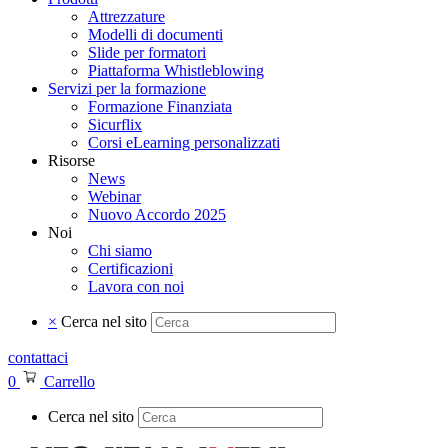
Attrezzature
Modelli di documenti
Slide per formatori
Piattaforma Whistleblowing
Servizi per la formazione
Formazione Finanziata
Sicurflix
Corsi eLearning personalizzati
Risorse
News
Webinar
Nuovo Accordo 2025
Noi
Chi siamo
Certificazioni
Lavora con noi
×
Cerca nel sito
contattaci
0
Carrello
Cerca nel sito