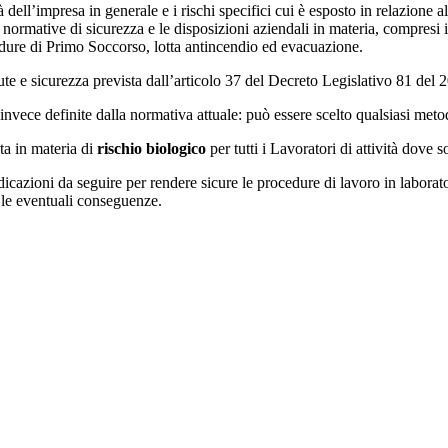
à dell’impresa in generale e i rischi specifici cui è esposto in relazione all
le normative di sicurezza e le disposizioni aziendali in materia, compresi
dure di Primo Soccorso, lotta antincendio ed evacuazione.
ute e sicurezza prevista dall’articolo 37 del Decreto Legislativo 81 del
nvece definite dalla normativa attuale: può essere scelto qualsiasi metodo
ta in materia di
rischio biologico
per tutti i Lavoratori di attività dove 
ndicazioni da seguire per rendere sicure le procedure di lavoro in laborato
e le eventuali conseguenze.