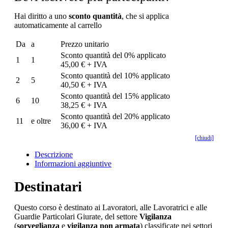
Hai diritto a uno
sconto quantità
, che si applica
automaticamente al carrello
Da
a
Prezzo unitario
Sconto quantità del 0% applicato
1
1
45,00 € + IVA
Sconto quantità del 10% applicato
2
5
40,50 € + IVA
Sconto quantità del 15% applicato
6
10
38,25 € + IVA
Sconto quantità del 20% applicato
11
e oltre
36,00 € + IVA
[chiudi]
Descrizione
Informazioni aggiuntive
Destinatari
Questo corso è destinato ai Lavoratori, alle Lavoratrici e alle
Guardie Particolari Giurate, del settore
Vigilanza
(
sorveglianza
e
vigilanza non armata
) classificate nei settori