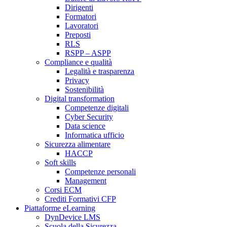
Dirigenti
Formatori
Lavoratori
Preposti
RLS
RSPP – ASPP
Compliance e qualità
Legalità e trasparenza
Privacy
Sostenibilità
Digital transformation
Competenze digitali
Cyber Security
Data science
Informatica ufficio
Sicurezza alimentare
HACCP
Soft skills
Competenze personali
Management
Corsi ECM
Crediti Formativi CFP
Piattaforme eLearning
DynDevice LMS
Scuola della Sicurezza