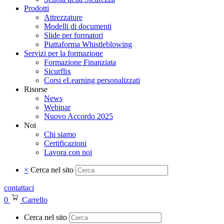
Prodotti
Attrezzature
Modelli di documenti
Slide per formatori
Piattaforma Whistleblowing
Servizi per la formazione
Formazione Finanziata
Sicurflix
Corsi eLearning personalizzati
Risorse
News
Webinar
Nuovo Accordo 2025
Noi
Chi siamo
Certificazioni
Lavora con noi
×
Cerca nel sito
contattaci
0
Carrello
Cerca nel sito