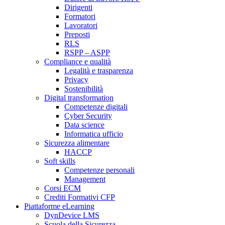
Dirigenti
Formatori
Lavoratori
Preposti
RLS
RSPP – ASPP
Compliance e qualità
Legalità e trasparenza
Privacy
Sostenibilità
Digital transformation
Competenze digitali
Cyber Security
Data science
Informatica ufficio
Sicurezza alimentare
HACCP
Soft skills
Competenze personali
Management
Corsi ECM
Crediti Formativi CFP
Piattaforme eLearning
DynDevice LMS
Scuola della Sicurezza