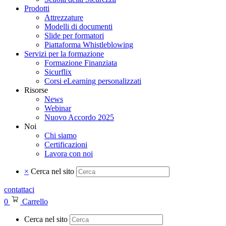
Prodotti
Attrezzature
Modelli di documenti
Slide per formatori
Piattaforma Whistleblowing
Servizi per la formazione
Formazione Finanziata
Sicurflix
Corsi eLearning personalizzati
Risorse
News
Webinar
Nuovo Accordo 2025
Noi
Chi siamo
Certificazioni
Lavora con noi
×
Cerca nel sito
contattaci
0
Carrello
Cerca nel sito