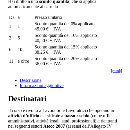
Hai diritto a uno
sconto quantità
, che si applica
automaticamente al carrello
Da
a
Prezzo unitario
Sconto quantità del 0% applicato
1
1
45,00 € + IVA
Sconto quantità del 10% applicato
2
5
40,50 € + IVA
Sconto quantità del 15% applicato
6
10
38,25 € + IVA
Sconto quantità del 20% applicato
11
e oltre
36,00 € + IVA
[chiudi]
Descrizione
Informazioni aggiuntive
Destinatari
Il corso è rivolto a Lavoratori e Lavoratrici che operano in
attività d’ufficio
classificate a
basso rischio
(come uffici
amministrativi, attività legali, studi professionali) e rientranti
nei seguenti settori
Ateco 2007
(ai sensi dell’Allegato IV