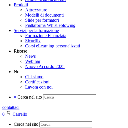
Prodotti
Attrezzature
Modelli di documenti
Slide per formatori
Piattaforma Whistleblowing
Servizi per la formazione
Formazione Finanziata
Sicurflix
Corsi eLearning personalizzati
Risorse
News
Webinar
Nuovo Accordo 2025
Noi
Chi siamo
Certificazioni
Lavora con noi
×
Cerca nel sito
contattaci
0
Carrello
Cerca nel sito