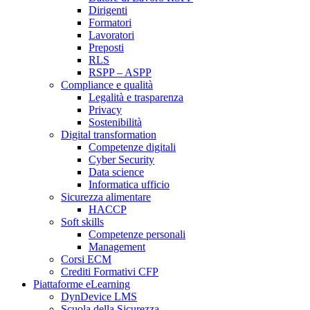
Dirigenti
Formatori
Lavoratori
Preposti
RLS
RSPP – ASPP
Compliance e qualità
Legalità e trasparenza
Privacy
Sostenibilità
Digital transformation
Competenze digitali
Cyber Security
Data science
Informatica ufficio
Sicurezza alimentare
HACCP
Soft skills
Competenze personali
Management
Corsi ECM
Crediti Formativi CFP
Piattaforme eLearning
DynDevice LMS
Scuola della Sicurezza