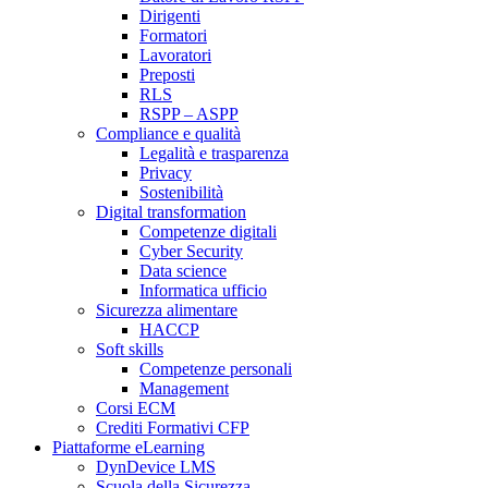
Dirigenti
Formatori
Lavoratori
Preposti
RLS
RSPP – ASPP
Compliance e qualità
Legalità e trasparenza
Privacy
Sostenibilità
Digital transformation
Competenze digitali
Cyber Security
Data science
Informatica ufficio
Sicurezza alimentare
HACCP
Soft skills
Competenze personali
Management
Corsi ECM
Crediti Formativi CFP
Piattaforme eLearning
DynDevice LMS
Scuola della Sicurezza