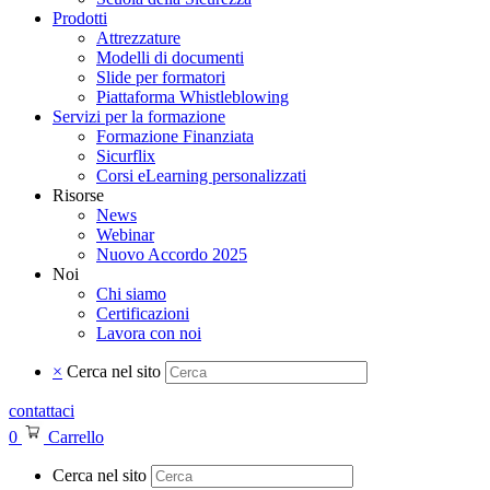
Prodotti
Attrezzature
Modelli di documenti
Slide per formatori
Piattaforma Whistleblowing
Servizi per la formazione
Formazione Finanziata
Sicurflix
Corsi eLearning personalizzati
Risorse
News
Webinar
Nuovo Accordo 2025
Noi
Chi siamo
Certificazioni
Lavora con noi
×
Cerca nel sito
contattaci
0
Carrello
Cerca nel sito