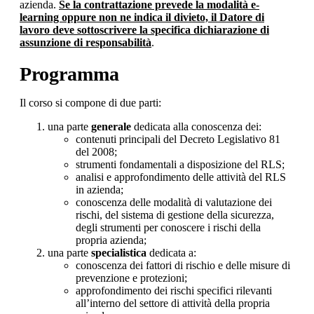
azienda.
Se la contrattazione prevede la modalità e-
learning oppure non ne indica il divieto, il Datore di
lavoro deve sottoscrivere la specifica dichiarazione di
assunzione di responsabilità
.
Programma
Il corso si compone di due parti:
una parte
generale
dedicata alla conoscenza dei:
contenuti principali del Decreto Legislativo 81
del 2008;
strumenti fondamentali a disposizione del RLS;
analisi e approfondimento delle attività del RLS
in azienda;
conoscenza delle modalità di valutazione dei
rischi, del sistema di gestione della sicurezza,
degli strumenti per conoscere i rischi della
propria azienda;
una parte
specialistica
dedicata a:
conoscenza dei fattori di rischio e delle misure di
prevenzione e protezioni;
approfondimento dei rischi specifici rilevanti
all’interno del settore di attività della propria