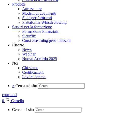
Prodotti
Attrezzature
Modelli di documenti
Slide per formatori
Piattaforma Whistleblowing
Servizi per la formazione
Formazione Finanziata
Sicurflix
Corsi eLearning personalizzati
Risorse
News
Webinar
Nuovo Accordo 2025
Noi
Chi siamo
Certificazioni
Lavora con noi
×
Cerca nel sito
contattaci
0
Carrello
Cerca nel sito