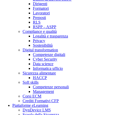
Dirigenti
Formatori
Lavoratori
Preposti
RLS
RSPP – ASPP
Compliance e qualità
Legalità e trasparenza
Privacy
Sostenibilità
Digital transformation
Competenze digitali
Cyber Security
Data science
Informatica ufficio
Sicurezza alimentare
HACCP
Soft skills
Competenze personali
Management
Corsi ECM
Crediti Formativi CFP
Piattaforme eLearning
DynDevice LMS
Scuola della Sicurezza