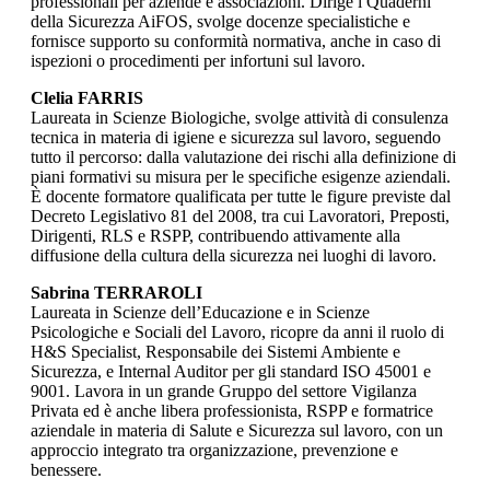
professionali per aziende e associazioni. Dirige i Quaderni
della Sicurezza AiFOS, svolge docenze specialistiche e
fornisce supporto su conformità normativa, anche in caso di
ispezioni o procedimenti per infortuni sul lavoro.
Clelia FARRIS
Laureata in Scienze Biologiche, svolge attività di consulenza
tecnica in materia di igiene e sicurezza sul lavoro, seguendo
tutto il percorso: dalla valutazione dei rischi alla definizione di
piani formativi su misura per le specifiche esigenze aziendali.
È docente formatore qualificata per tutte le figure previste dal
Decreto Legislativo 81 del 2008, tra cui Lavoratori, Preposti,
Dirigenti, RLS e RSPP, contribuendo attivamente alla
diffusione della cultura della sicurezza nei luoghi di lavoro.
Sabrina TERRAROLI
Laureata in Scienze dell’Educazione e in Scienze
Psicologiche e Sociali del Lavoro, ricopre da anni il ruolo di
H&S Specialist, Responsabile dei Sistemi Ambiente e
Sicurezza, e Internal Auditor per gli standard ISO 45001 e
9001. Lavora in un grande Gruppo del settore Vigilanza
Privata ed è anche libera professionista, RSPP e formatrice
aziendale in materia di Salute e Sicurezza sul lavoro, con un
approccio integrato tra organizzazione, prevenzione e
benessere.