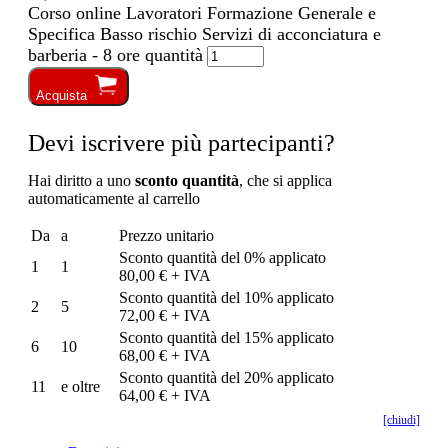
Corso online Lavoratori Formazione Generale e
Specifica Basso rischio Servizi di acconciatura e
barberia - 8 ore quantità
Acquista
Devi iscrivere più partecipanti?
Hai diritto a uno
sconto quantità
, che si applica
automaticamente al carrello
Da
a
Prezzo unitario
Sconto quantità del 0% applicato
1
1
80,00 € + IVA
Sconto quantità del 10% applicato
2
5
72,00 € + IVA
Sconto quantità del 15% applicato
6
10
68,00 € + IVA
Sconto quantità del 20% applicato
11
e oltre
64,00 € + IVA
[chiudi]