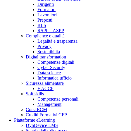
Dirigenti
Formatori
Lavoratori
Preposti
RLS
RSPP – ASPP
Compliance e qualità
Legalità e trasparenza
Privacy
Sostenibilità
Digital transformation
Competenze digitali
Cyber Security
Data science
Informatica ufficio
Sicurezza alimentare
HACCP
Soft skills
Competenze personali
Management
Corsi ECM
Crediti Formativi CFP
Piattaforme eLearning
DynDevice LMS
Scuola della Sicurezza