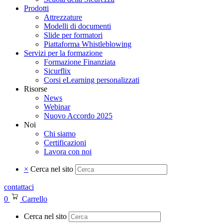
Prodotti
Attrezzature
Modelli di documenti
Slide per formatori
Piattaforma Whistleblowing
Servizi per la formazione
Formazione Finanziata
Sicurflix
Corsi eLearning personalizzati
Risorse
News
Webinar
Nuovo Accordo 2025
Noi
Chi siamo
Certificazioni
Lavora con noi
×
Cerca nel sito
contattaci
0
Carrello
Cerca nel sito