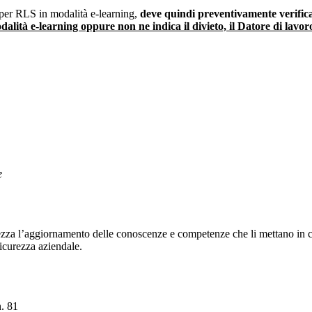
 per RLS in modalità e-learning,
deve quindi preventivamente verific
alità e-learning oppure non ne indica il divieto, il Datore di lavor
e
urezza l’aggiornamento delle conoscenze e competenze che li mettano in 
sicurezza aziendale.
n. 81