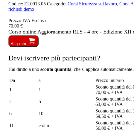
Codice:
EL0913.05
Categorie:
Corsi Sicurezza sul lavoro
,
Corsi 
richiedi demo
Prezzo IVA Esclusa
70,00 €
Corso online Aggiornamento RLS - 4 ore - Edizione XII 
Acquista
Devi iscrivere più partecipanti?
Hai diritto a uno
sconto quantità
, che si applica automaticamente a
Da
a
Prezzo unitario
Sconto quantità del
1
1
70,00 € + IVA
Sconto quantità del
2
5
63,00 € + IVA
Sconto quantità del
6
10
59,50 € + IVA
Sconto quantità del
11
e oltre
56,00 € + IVA