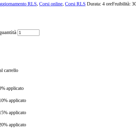
Aggiornamento RLS
,
Corsi online
,
Corsi RLS
Durata:
4 ore
Fruibilità:
30
quantità
l carrello
 0% applicato
 10% applicato
 15% applicato
 20% applicato