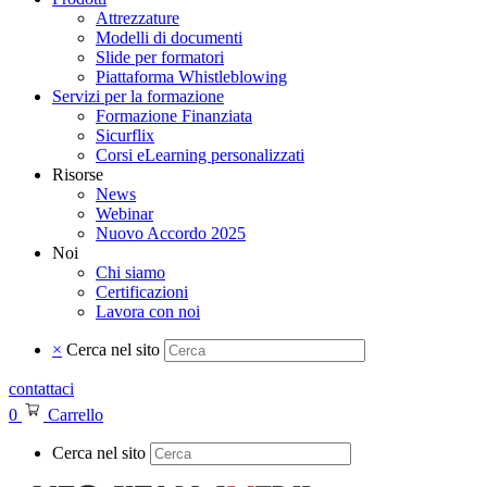
Attrezzature
Modelli di documenti
Slide per formatori
Piattaforma Whistleblowing
Servizi per la formazione
Formazione Finanziata
Sicurflix
Corsi eLearning personalizzati
Risorse
News
Webinar
Nuovo Accordo 2025
Noi
Chi siamo
Certificazioni
Lavora con noi
×
Cerca nel sito
contattaci
0
Carrello
Cerca nel sito