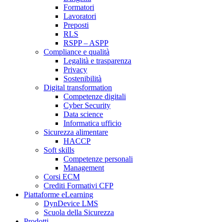
Formatori
Lavoratori
Preposti
RLS
RSPP – ASPP
Compliance e qualità
Legalità e trasparenza
Privacy
Sostenibilità
Digital transformation
Competenze digitali
Cyber Security
Data science
Informatica ufficio
Sicurezza alimentare
HACCP
Soft skills
Competenze personali
Management
Corsi ECM
Crediti Formativi CFP
Piattaforme eLearning
DynDevice LMS
Scuola della Sicurezza
Prodotti