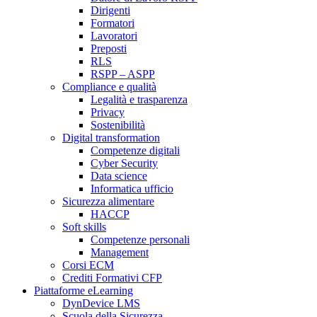
Dirigenti
Formatori
Lavoratori
Preposti
RLS
RSPP – ASPP
Compliance e qualità
Legalità e trasparenza
Privacy
Sostenibilità
Digital transformation
Competenze digitali
Cyber Security
Data science
Informatica ufficio
Sicurezza alimentare
HACCP
Soft skills
Competenze personali
Management
Corsi ECM
Crediti Formativi CFP
Piattaforme eLearning
DynDevice LMS
Scuola della Sicurezza