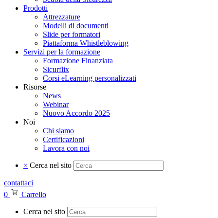
Prodotti
Attrezzature
Modelli di documenti
Slide per formatori
Piattaforma Whistleblowing
Servizi per la formazione
Formazione Finanziata
Sicurflix
Corsi eLearning personalizzati
Risorse
News
Webinar
Nuovo Accordo 2025
Noi
Chi siamo
Certificazioni
Lavora con noi
×
Cerca nel sito
contattaci
0
Carrello
Cerca nel sito