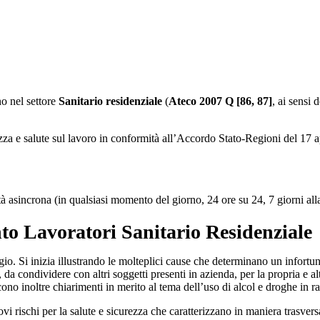
no nel settore
Sanitario residenziale
(
Ateco 2007 Q [86, 87]
, ai sensi
zza e salute sul lavoro in conformità all’Accordo Stato-Regioni del 17 a
tà asincrona (in qualsiasi momento del giorno, 24 ore su 24, 7 giorni all
o Lavoratori Sanitario Residenziale
io. Si inizia illustrando le molteplici cause che determinano un infortun
da condividere con altri soggetti presenti in azienda, per la propria e al
no inoltre chiarimenti in merito al tema dell’uso di alcol e droghe in rap
i rischi per la salute e sicurezza che caratterizzano in maniera trasvers