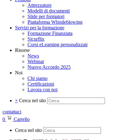
Attrezzature
Modelli di documenti
Slide per formatori
Piattaforma Whistleblowing
Servizi per la formazione
Formazione Finanziata
Sicurflix
Corsi eLearning personalizzati
Risorse
News
Webinar
Nuovo Accordo 2025
Noi
Chi siamo
Certificazioni
Lavora con noi
×
Cerca nel sito
contattaci
0
Carrello
Cerca nel sito