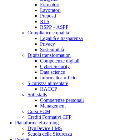
Formatori
Lavoratori
Preposti
RLS
RSPP – ASPP
Compliance e qualità
Legalità e trasparenza
Privacy
Sostenibilità
Digital transformation
Competenze digitali
Cyber Security
Data science
Informatica ufficio
Sicurezza alimentare
HACCP
Soft skills
Competenze personali
Management
Corsi ECM
Crediti Formativi CFP
Piattaforme eLearning
DynDevice LMS
Scuola della Sicurezza
Prodotti