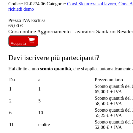
Codice:
EL0274.06
Categorie:
Corsi Sicurezza sul lavoro
,
Corsi A
richiedi demo
Prezzo IVA Esclusa
65,00 €
Corso online Aggiornamento Lavoratori Sanitario Residenz
Acquista
Devi iscrivere più partecipanti?
Hai diritto a uno
sconto quantità
, che si applica automaticamente a
Da
a
Prezzo unitario
Sconto quantità del
1
1
65,00 € + IVA
Sconto quantità del
2
5
58,50 € + IVA
Sconto quantità del
6
10
55,25 € + IVA
Sconto quantità del
11
e oltre
52,00 € + IVA