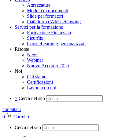
Attrezzature
Modelli di documenti
Slide per formatori
Piattaforma Whistleblowing
Servizi per la formazione
Formazione Finanziata
Sicurflix
Corsi eLearning personalizzati
Risorse
News
Webinar
Nuovo Accordo 2025
Noi
Chi siamo
Certificazioni
Lavora con noi
×
Cerca nel sito
contattaci
0
Carrello
Cerca nel sito