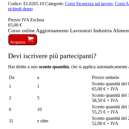
Codice:
EL0265.10
Categorie:
Corsi Sicurezza sul lavoro
,
Corsi A
richiedi demo
Prezzo IVA Esclusa
65,00 €
Corso online Aggiornamento Lavoratori Industria Alimenta
Acquista
Devi iscrivere più partecipanti?
Hai diritto a uno
sconto quantità
, che si applica automaticamente a
Da
a
Prezzo unitario
Sconto quantità del
1
1
65,00 € + IVA
Sconto quantità del
2
5
58,50 € + IVA
Sconto quantità del
6
10
55,25 € + IVA
Sconto quantità del
11
e oltre
52,00 € + IVA