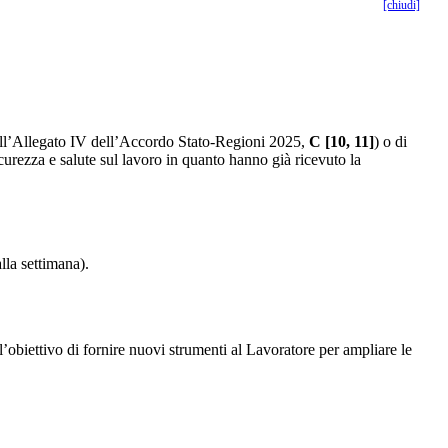
[chiudi]
dell’Allegato IV dell’Accordo Stato-Regioni 2025,
C [10, 11]
) o di
icurezza e salute sul lavoro in quanto hanno già ricevuto la
lla settimana).
’obiettivo di fornire nuovi strumenti al Lavoratore per ampliare le