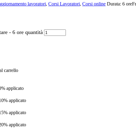
ggiornamento lavoratori
,
Corsi Lavoratori
,
Corsi online
Durata:
6 ore
Fr
re - 6 ore quantità
l carrello
 0% applicato
 10% applicato
 15% applicato
 20% applicato