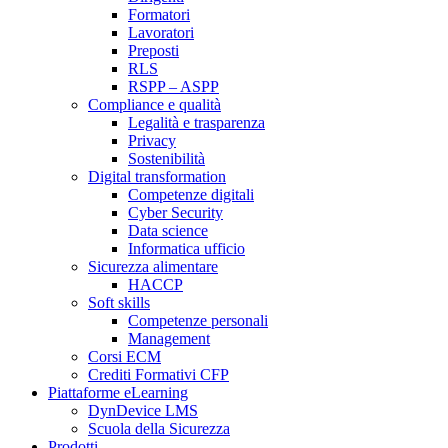
Formatori
Lavoratori
Preposti
RLS
RSPP – ASPP
Compliance e qualità
Legalità e trasparenza
Privacy
Sostenibilità
Digital transformation
Competenze digitali
Cyber Security
Data science
Informatica ufficio
Sicurezza alimentare
HACCP
Soft skills
Competenze personali
Management
Corsi ECM
Crediti Formativi CFP
Piattaforme eLearning
DynDevice LMS
Scuola della Sicurezza
Prodotti