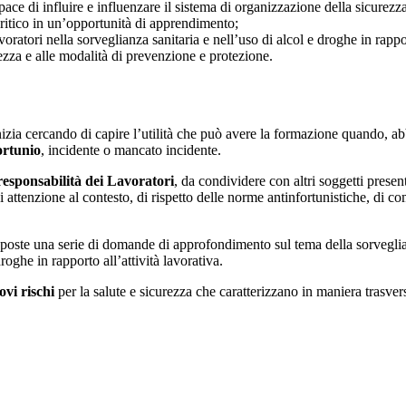
ace di influire e influenzare il sistema di organizzazione della sicurezza
critico in un’opportunità di apprendimento;
ratori nella sorveglianza sanitaria e nell’uso di alcol e droghe in rapport
urezza e alle modalità di prevenzione e protezione.
izia cercando di capire l’utilità che può avere la formazione quando, ab
ortunio
, incidente o mancato incidente.
responsabilità dei Lavoratori
, da condividere con altri soggetti present
i attenzione al contesto, di rispetto delle norme antinfortunistiche, di c
 poste una serie di domande di approfondimento sul tema della sorveglian
roghe in rapporto all’attività lavorativa.
ovi rischi
per la salute e sicurezza che caratterizzano in maniera trasver